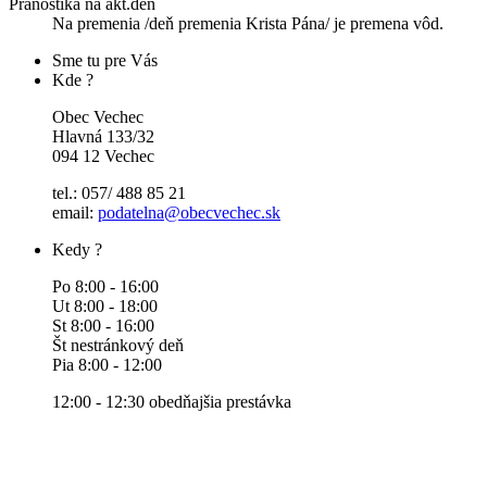
Pranostika na akt.deň
Na premenia /deň premenia Krista Pána/ je premena vôd.
Sme tu pre Vás
Kde ?
Obec Vechec
Hlavná 133/32
094 12 Vechec
tel.: 057/ 488 85 21
email:
podatelna@obecvechec.sk
Kedy ?
Po 8:00 - 16:00
Ut 8:00 - 18:00
St 8:00 - 16:00
Št nestránkový deň
Pia 8:00 - 12:00
12:00 - 12:30 obedňajšia prestávka