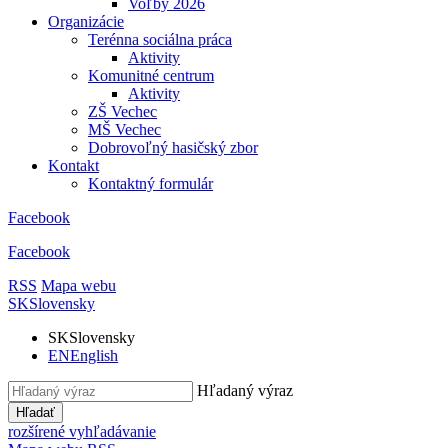
Voľby 2026
Organizácie
Terénna sociálna práca
Aktivity
Komunitné centrum
Aktivity
ZŠ Vechec
MŠ Vechec
Dobrovoľný hasičský zbor
Kontakt
Kontaktný formulár
Facebook
Facebook
RSS
Mapa webu
SK
Slovensky
SK
Slovensky
EN
English
Hľadaný výraz
Hľadať
rozšírené vyhľadávanie