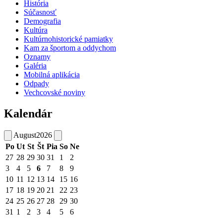
História
Súčasnosť
Demografia
Kultúra
Kultúrnohistorické pamiatky
Kam za športom a oddychom
Oznamy
Galéria
Mobilná aplikácia
Odpady
Vechcovské noviny
Kalendár
August
2026
Po
Ut
St
Št
Pia
So
Ne
27
28
29
30
31
1
2
3
4
5
6
7
8
9
10
11
12
13
14
15
16
17
18
19
20
21
22
23
24
25
26
27
28
29
30
31
1
2
3
4
5
6