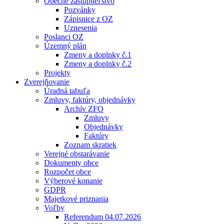
Obecné zastupiteľstvo
Pozvánky
Zápisnice z OZ
Uznesenia
Poslanci OZ
Územný plán
Zmeny a doplnky č.1
Zmeny a doplnky č.2
Projekty
Zverejňovanie
Úradná tabuľa
Zmluvy, faktúry, objednávky
Archív ZFO
Zmluvy
Objednávky
Faktúry
Zoznam skratiek
Verejné obstarávanie
Dokumenty obce
Rozpočet obce
Výberové konanie
GDPR
Majetkové priznania
Voľby
Referendum 04.07.2026