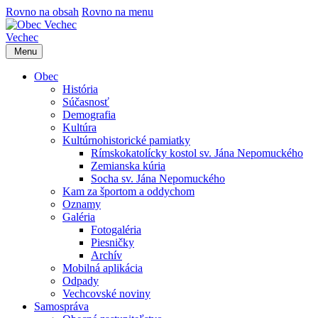
Rovno na obsah
Rovno na menu
Vechec
Menu
Obec
História
Súčasnosť
Demografia
Kultúra
Kultúrnohistorické pamiatky
Rímskokatolícky kostol sv. Jána Nepomuckého
Zemianska kúria
Socha sv. Jána Nepomuckého
Kam za športom a oddychom
Oznamy
Galéria
Fotogaléria
Piesničky
Archív
Mobilná aplikácia
Odpady
Vechcovské noviny
Samospráva