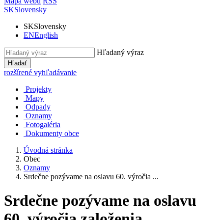
Mapa webu
RSS
SK
Slovensky
SK
Slovensky
EN
English
Hľadaný výraz
Hľadať
rozšírené vyhľadávanie
Projekty
Mapy
Odpady
Oznamy
Fotogaléria
Dokumenty obce
Úvodná stránka
Obec
Oznamy
Srdečne pozývame na oslavu 60. výročia ...
Srdečne pozývame na oslavu
60. výročia založenia