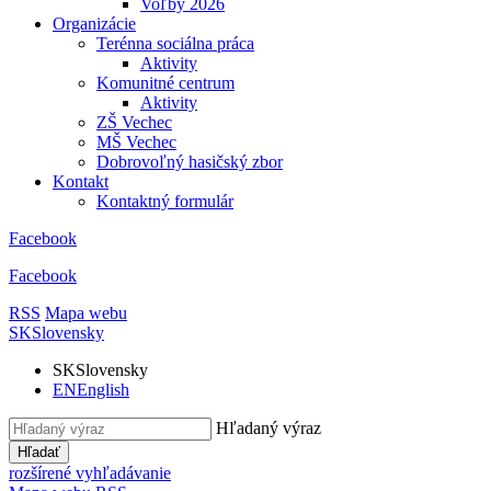
Voľby 2026
Organizácie
Terénna sociálna práca
Aktivity
Komunitné centrum
Aktivity
ZŠ Vechec
MŠ Vechec
Dobrovoľný hasičský zbor
Kontakt
Kontaktný formulár
Facebook
Facebook
RSS
Mapa webu
SK
Slovensky
SK
Slovensky
EN
English
Hľadaný výraz
Hľadať
rozšírené vyhľadávanie