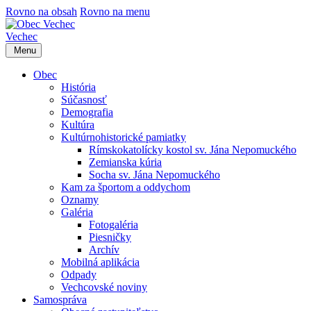
Rovno na obsah
Rovno na menu
Vechec
Menu
Obec
História
Súčasnosť
Demografia
Kultúra
Kultúrnohistorické pamiatky
Rímskokatolícky kostol sv. Jána Nepomuckého
Zemianska kúria
Socha sv. Jána Nepomuckého
Kam za športom a oddychom
Oznamy
Galéria
Fotogaléria
Piesničky
Archív
Mobilná aplikácia
Odpady
Vechcovské noviny
Samospráva