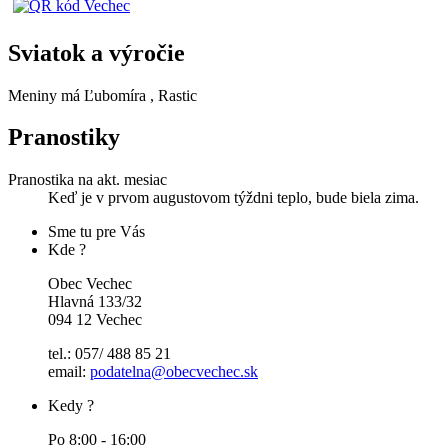
Sviatok a výročie
Meniny má
Ľubomíra
, Rastic
Pranostiky
Pranostika na akt. mesiac
Keď je v prvom augustovom týždni teplo, bude biela zima.
Sme tu pre Vás
Kde ?
Obec Vechec
Hlavná 133/32
094 12 Vechec
tel.: 057/ 488 85 21
email:
podatelna@obecvechec.sk
Kedy ?
Po 8:00 - 16:00