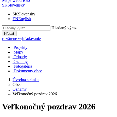
Mapa webu
RSS
SK
Slovensky
SK
Slovensky
EN
English
Hľadaný výraz
Hľadať
rozšírené vyhľadávanie
Projekty
Mapy
Odpady
Oznamy
Fotogaléria
Dokumenty obce
Úvodná stránka
Obec
Oznamy
Veľkonočný pozdrav 2026
Veľkonočný pozdrav 2026