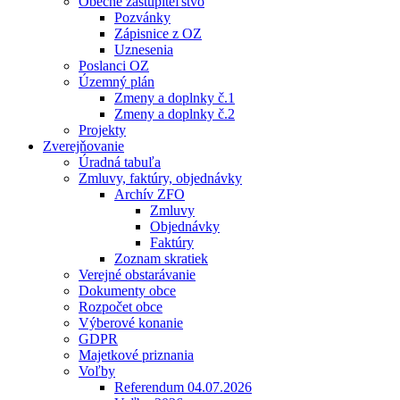
Obecné zastupiteľstvo
Pozvánky
Zápisnice z OZ
Uznesenia
Poslanci OZ
Územný plán
Zmeny a doplnky č.1
Zmeny a doplnky č.2
Projekty
Zverejňovanie
Úradná tabuľa
Zmluvy, faktúry, objednávky
Archív ZFO
Zmluvy
Objednávky
Faktúry
Zoznam skratiek
Verejné obstarávanie
Dokumenty obce
Rozpočet obce
Výberové konanie
GDPR
Majetkové priznania
Voľby
Referendum 04.07.2026