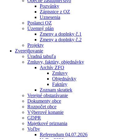
Obecné zastupiteľstvo
Pozvánky
Zápisnice z OZ
Uznesenia
Poslanci OZ
Územný plán
Zmeny a doplnky č.1
Zmeny a doplnky č.2
Projekty
Zverejňovanie
Úradná tabuľa
Zmluvy, faktúry, objednávky
Archív ZFO
Zmluvy
Objednávky
Faktúry
Zoznam skratiek
Verejné obstarávanie
Dokumenty obce
Rozpočet obce
Výberové konanie
GDPR
Majetkové priznania
Voľby
Referendum 04.07.2026