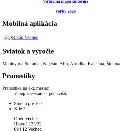
Virtuálna mapa cintorína
Voľby 2026
Mobilná aplikácia
Sviatok a výročie
Meniny má
Štefánia
, Kajetán, Afra, Afrodita, Kajetána, Štefana
Pranostiky
Pranostika na akt. mesiac
V auguste všade srpeň sviští.
Sme tu pre Vás
Kde ?
Obec Vechec
Hlavná 133/32
094 12 Vechec