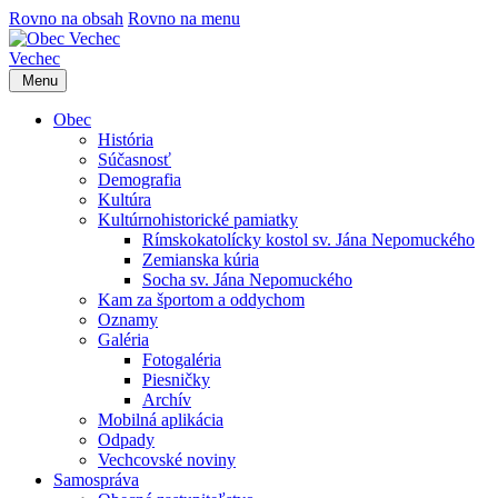
Rovno na obsah
Rovno na menu
Vechec
Menu
Obec
História
Súčasnosť
Demografia
Kultúra
Kultúrnohistorické pamiatky
Rímskokatolícky kostol sv. Jána Nepomuckého
Zemianska kúria
Socha sv. Jána Nepomuckého
Kam za športom a oddychom
Oznamy
Galéria
Fotogaléria
Piesničky
Archív
Mobilná aplikácia
Odpady
Vechcovské noviny
Samospráva