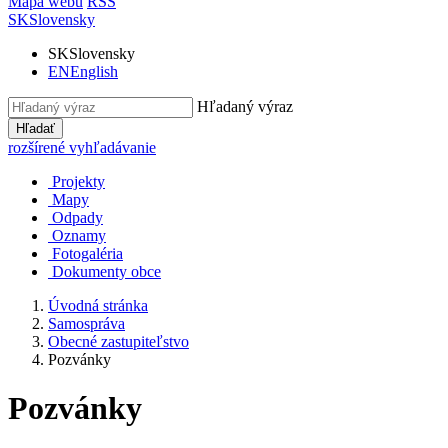
Mapa webu
RSS
SK
Slovensky
SK
Slovensky
EN
English
Hľadaný výraz
Hľadať
rozšírené vyhľadávanie
Projekty
Mapy
Odpady
Oznamy
Fotogaléria
Dokumenty obce
Úvodná stránka
Samospráva
Obecné zastupiteľstvo
Pozvánky
Pozvánky