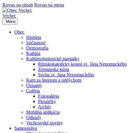
Rovno na obsah
Rovno na menu
Vechec
Menu
Obec
História
Súčasnosť
Demografia
Kultúra
Kultúrnohistorické pamiatky
Rímskokatolícky kostol sv. Jána Nepomuckého
Zemianska kúria
Socha sv. Jána Nepomuckého
Kam za športom a oddychom
Oznamy
Galéria
Fotogaléria
Piesničky
Archív
Mobilná aplikácia
Odpady
Vechcovské noviny
Samospráva