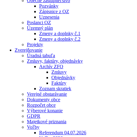
Obecné zastupiteľstvo
Pozvánky
Zápisnice z OZ
Uznesenia
Poslanci OZ
Územný plán
Zmeny a doplnky č.1
Zmeny a doplnky č.2
Projekty
Zverejňovanie
Úradná tabuľa
Zmluvy, faktúry, objednávky
Archív ZFO
Zmluvy
Objednávky
Faktúry
Zoznam skratiek
Verejné obstarávanie
Dokumenty obce
Rozpočet obce
Výberové konanie
GDPR
Majetkové priznania
Voľby
Referendum 04.07.2026