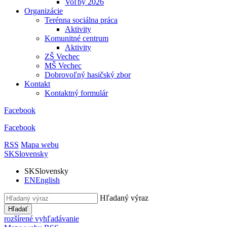
Voľby 2026
Organizácie
Terénna sociálna práca
Aktivity
Komunitné centrum
Aktivity
ZŠ Vechec
MŠ Vechec
Dobrovoľný hasičský zbor
Kontakt
Kontaktný formulár
Facebook
Facebook
RSS
Mapa webu
SK
Slovensky
SK
Slovensky
EN
English
Hľadaný výraz
Hľadať
rozšírené vyhľadávanie