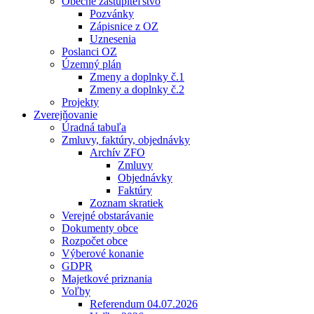
Obecné zastupiteľstvo
Pozvánky
Zápisnice z OZ
Uznesenia
Poslanci OZ
Územný plán
Zmeny a doplnky č.1
Zmeny a doplnky č.2
Projekty
Zverejňovanie
Úradná tabuľa
Zmluvy, faktúry, objednávky
Archív ZFO
Zmluvy
Objednávky
Faktúry
Zoznam skratiek
Verejné obstarávanie
Dokumenty obce
Rozpočet obce
Výberové konanie
GDPR
Majetkové priznania
Voľby
Referendum 04.07.2026