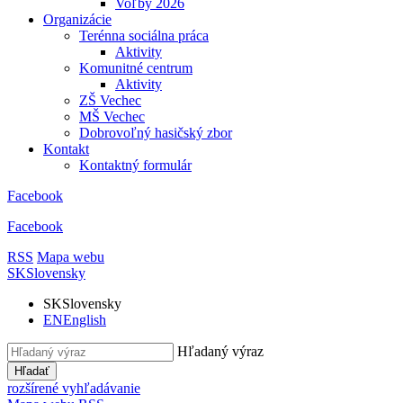
Voľby 2026
Organizácie
Terénna sociálna práca
Aktivity
Komunitné centrum
Aktivity
ZŠ Vechec
MŠ Vechec
Dobrovoľný hasičský zbor
Kontakt
Kontaktný formulár
Facebook
Facebook
RSS
Mapa webu
SK
Slovensky
SK
Slovensky
EN
English
Hľadaný výraz
Hľadať
rozšírené vyhľadávanie