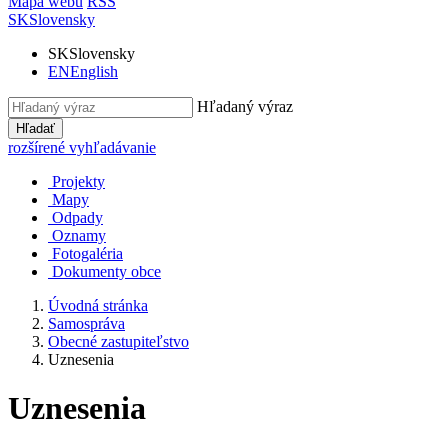
Mapa webu
RSS
SK
Slovensky
SK
Slovensky
EN
English
Hľadaný výraz
Hľadať
rozšírené vyhľadávanie
Projekty
Mapy
Odpady
Oznamy
Fotogaléria
Dokumenty obce
Úvodná stránka
Samospráva
Obecné zastupiteľstvo
Uznesenia
Uznesenia