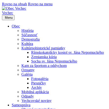
Rovno na obsah
Rovno na menu
Vechec
Menu
Obec
História
Súčasnosť
Demografia
Kultúra
Kultúrnohistorické pamiatky
Rímskokatolícky kostol sv. Jána Nepomuckého
Zemianska kúria
Socha sv. Jána Nepomuckého
Kam za športom a oddychom
Oznamy
Galéria
Fotogaléria
Piesničky
Archív
Mobilná aplikácia
Odpady
Vechcovské noviny
Samospráva