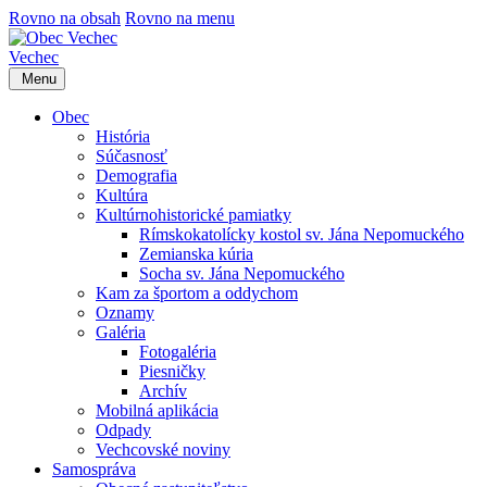
Rovno na obsah
Rovno na menu
Vechec
Menu
Obec
História
Súčasnosť
Demografia
Kultúra
Kultúrnohistorické pamiatky
Rímskokatolícky kostol sv. Jána Nepomuckého
Zemianska kúria
Socha sv. Jána Nepomuckého
Kam za športom a oddychom
Oznamy
Galéria
Fotogaléria
Piesničky
Archív
Mobilná aplikácia
Odpady
Vechcovské noviny
Samospráva