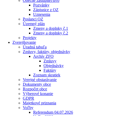
Obecné zastupiteľstvo
Pozvánky
Zápisnice z OZ
Uznesenia
Poslanci OZ
Územný plán
Zmeny a doplnky č.1
Zmeny a doplnky č.2
Projekty
Zverejňovanie
Úradná tabuľa
Zmluvy, faktúry, objednávky
Archív ZFO
Zmluvy
Objednávky
Faktúry
Zoznam skratiek
Verejné obstarávanie
Dokumenty obce
Rozpočet obce
Výberové konanie
GDPR
Majetkové priznania
Voľby
Referendum 04.07.2026