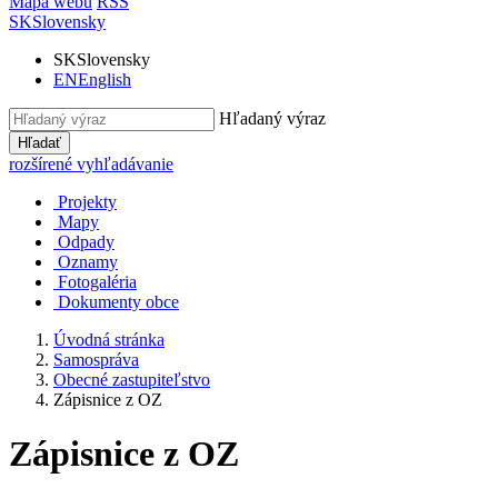
Mapa webu
RSS
SK
Slovensky
SK
Slovensky
EN
English
Hľadaný výraz
Hľadať
rozšírené vyhľadávanie
Projekty
Mapy
Odpady
Oznamy
Fotogaléria
Dokumenty obce
Úvodná stránka
Samospráva
Obecné zastupiteľstvo
Zápisnice z OZ
Zápisnice z OZ