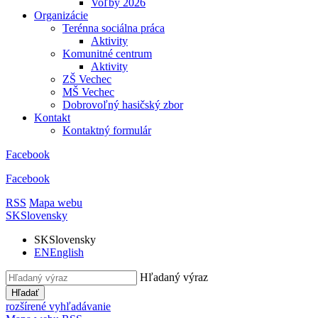
Voľby 2026
Organizácie
Terénna sociálna práca
Aktivity
Komunitné centrum
Aktivity
ZŠ Vechec
MŠ Vechec
Dobrovoľný hasičský zbor
Kontakt
Kontaktný formulár
Facebook
Facebook
RSS
Mapa webu
SK
Slovensky
SK
Slovensky
EN
English
Hľadaný výraz
Hľadať
rozšírené vyhľadávanie