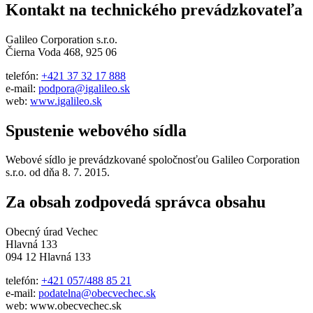
Kontakt na technického prevádzkovateľa
Galileo Corporation s.r.o.
Čierna Voda 468, 925 06
telefón:
+421 37 32 17 888
e-mail:
podpora@igalileo.sk
web:
www.igalileo.sk
Spustenie webového sídla
Webové sídlo je prevádzkované spoločnosťou Galileo Corporation
s.r.o. od dňa 8. 7. 2015.
Za obsah zodpovedá správca obsahu
Obecný úrad Vechec
Hlavná 133
094 12 Hlavná 133
telefón:
+421 057/488 85 21
e-mail:
podatelna@obecvechec.sk
web: www.obecvechec.sk