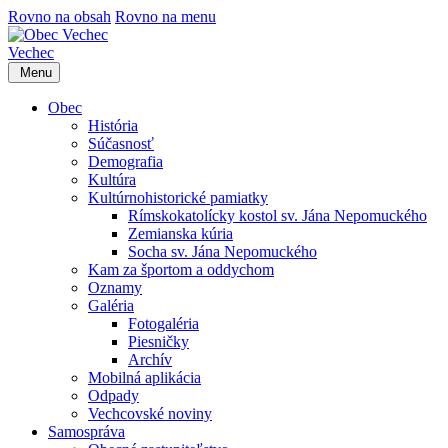
Rovno na obsah
Rovno na menu
Vechec
Menu
Obec
História
Súčasnosť
Demografia
Kultúra
Kultúrnohistorické pamiatky
Rímskokatolícky kostol sv. Jána Nepomuckého
Zemianska kúria
Socha sv. Jána Nepomuckého
Kam za športom a oddychom
Oznamy
Galéria
Fotogaléria
Piesničky
Archív
Mobilná aplikácia
Odpady
Vechcovské noviny
Samospráva