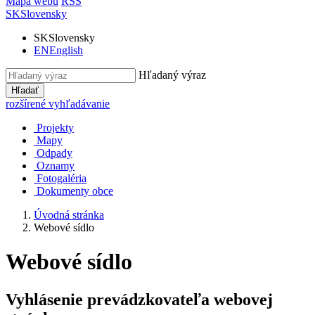
Mapa webu
RSS
SK
Slovensky
SK
Slovensky
EN
English
Hľadaný výraz
Hľadať
rozšírené vyhľadávanie
Projekty
Mapy
Odpady
Oznamy
Fotogaléria
Dokumenty obce
Úvodná stránka
Webové sídlo
Webové sídlo
Vyhlásenie prevádzkovateľa webovej