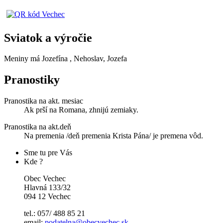
Sviatok a výročie
Meniny má
Jozefína
, Nehoslav, Jozefa
Pranostiky
Pranostika na akt. mesiac
Ak prší na Romana, zhnijú zemiaky.
Pranostika na akt.deň
Na premenia /deň premenia Krista Pána/ je premena vôd.
Sme tu pre Vás
Kde ?
Obec Vechec
Hlavná 133/32
094 12 Vechec
tel.: 057/ 488 85 21
email:
podatelna@obecvechec.sk