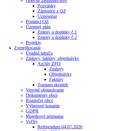
Obecné zastupiteľstvo
Pozvánky
Zápisnice z OZ
Uznesenia
Poslanci OZ
Územný plán
Zmeny a doplnky č.1
Zmeny a doplnky č.2
Projekty
Zverejňovanie
Úradná tabuľa
Zmluvy, faktúry, objednávky
Archív ZFO
Zmluvy
Objednávky
Faktúry
Zoznam skratiek
Verejné obstarávanie
Dokumenty obce
Rozpočet obce
Výberové konanie
GDPR
Majetkové priznania
Voľby
Referendum 04.07.2026