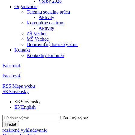
Voľby 2026
Organizácie
Terénna sociálna práca
Aktivity
Komunitné centrum
Aktivity
ZŠ Vechec
MŠ Vechec
Dobrovoľný hasičský zbor
Kontakt
Kontaktný formulár
Facebook
Facebook
RSS
Mapa webu
SK
Slovensky
SK
Slovensky
EN
English
Hľadaný výraz
Hľadať
rozšírené vyhľadávanie