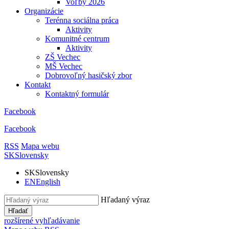
Voľby 2026
Organizácie
Terénna sociálna práca
Aktivity
Komunitné centrum
Aktivity
ZŠ Vechec
MŠ Vechec
Dobrovoľný hasičský zbor
Kontakt
Kontaktný formulár
Facebook
Facebook
RSS
Mapa webu
SK
Slovensky
SK
Slovensky
EN
English
Hľadaný výraz
Hľadať
rozšírené vyhľadávanie