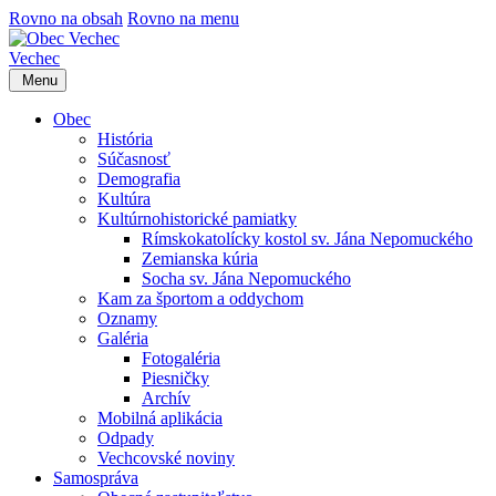
Rovno na obsah
Rovno na menu
Vechec
Menu
Obec
História
Súčasnosť
Demografia
Kultúra
Kultúrnohistorické pamiatky
Rímskokatolícky kostol sv. Jána Nepomuckého
Zemianska kúria
Socha sv. Jána Nepomuckého
Kam za športom a oddychom
Oznamy
Galéria
Fotogaléria
Piesničky
Archív
Mobilná aplikácia
Odpady
Vechcovské noviny
Samospráva