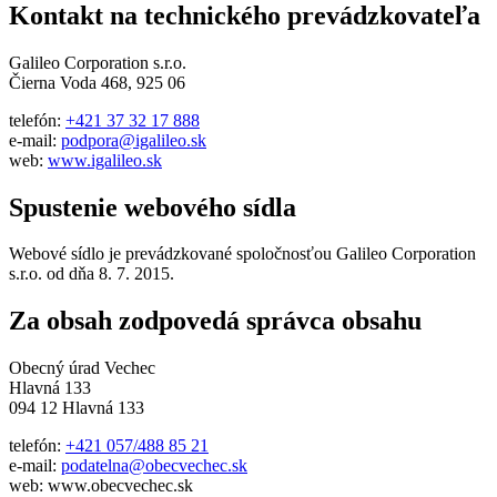
Kontakt na technického prevádzkovateľa
Galileo Corporation s.r.o.
Čierna Voda 468, 925 06
telefón:
+421 37 32 17 888
e-mail:
podpora@igalileo.sk
web:
www.igalileo.sk
Spustenie webového sídla
Webové sídlo je prevádzkované spoločnosťou Galileo Corporation
s.r.o. od dňa 8. 7. 2015.
Za obsah zodpovedá správca obsahu
Obecný úrad Vechec
Hlavná 133
094 12 Hlavná 133
telefón:
+421 057/488 85 21
e-mail:
podatelna@obecvechec.sk
web: www.obecvechec.sk