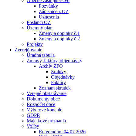
Obecné zastupiteľstvo
Pozvánky
Zápisnice z OZ
Uznesenia
Poslanci OZ
Územný plán
Zmeny a doplnky č.1
Zmeny a doplnky č.2
Projekty
Zverejňovanie
Úradná tabuľa
Zmluvy, faktúry, objednávky
Archív ZFO
Zmluvy
Objednávky
Faktúry
Zoznam skratiek
Verejné obstarávanie
Dokumenty obce
Rozpočet obce
Výberové konanie
GDPR
Majetkové priznania
Voľby
Referendum 04.07.2026