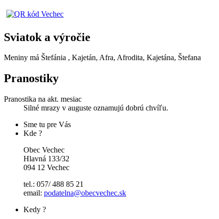
Sviatok a výročie
Meniny má
Štefánia
, Kajetán, Afra, Afrodita, Kajetána, Štefana
Pranostiky
Pranostika na akt. mesiac
Silné mrazy v auguste oznamujú dobrú chvíľu.
Sme tu pre Vás
Kde ?
Obec Vechec
Hlavná 133/32
094 12 Vechec
tel.: 057/ 488 85 21
email:
podatelna@obecvechec.sk
Kedy ?