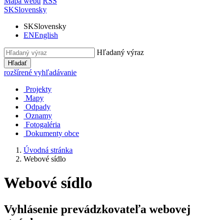
Mapa webu
RSS
SK
Slovensky
SK
Slovensky
EN
English
Hľadaný výraz
Hľadať
rozšírené vyhľadávanie
Projekty
Mapy
Odpady
Oznamy
Fotogaléria
Dokumenty obce
Úvodná stránka
Webové sídlo
Webové sídlo
Vyhlásenie prevádzkovateľa webovej