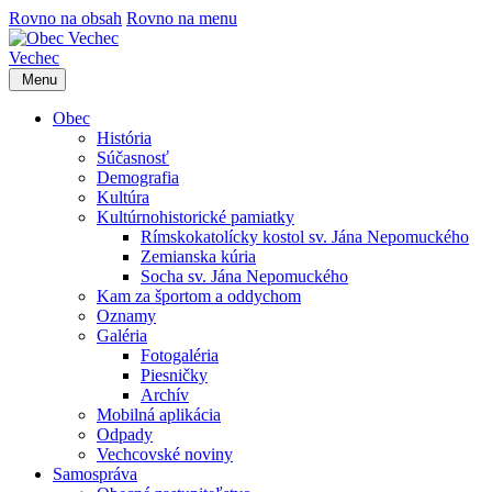
Rovno na obsah
Rovno na menu
Vechec
Menu
Obec
História
Súčasnosť
Demografia
Kultúra
Kultúrnohistorické pamiatky
Rímskokatolícky kostol sv. Jána Nepomuckého
Zemianska kúria
Socha sv. Jána Nepomuckého
Kam za športom a oddychom
Oznamy
Galéria
Fotogaléria
Piesničky
Archív
Mobilná aplikácia
Odpady
Vechcovské noviny
Samospráva