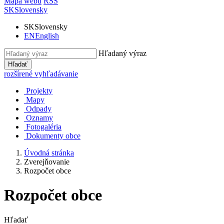
Mapa webu
RSS
SK
Slovensky
SK
Slovensky
EN
English
Hľadaný výraz
Hľadať
rozšírené vyhľadávanie
Projekty
Mapy
Odpady
Oznamy
Fotogaléria
Dokumenty obce
Úvodná stránka
Zverejňovanie
Rozpočet obce
Rozpočet obce
Hľadať