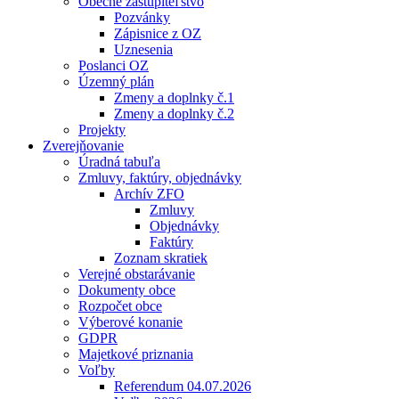
Obecné zastupiteľstvo
Pozvánky
Zápisnice z OZ
Uznesenia
Poslanci OZ
Územný plán
Zmeny a doplnky č.1
Zmeny a doplnky č.2
Projekty
Zverejňovanie
Úradná tabuľa
Zmluvy, faktúry, objednávky
Archív ZFO
Zmluvy
Objednávky
Faktúry
Zoznam skratiek
Verejné obstarávanie
Dokumenty obce
Rozpočet obce
Výberové konanie
GDPR
Majetkové priznania
Voľby
Referendum 04.07.2026