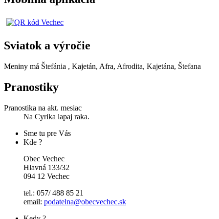
Sviatok a výročie
Meniny má
Štefánia
, Kajetán, Afra, Afrodita, Kajetána, Štefana
Pranostiky
Pranostika na akt. mesiac
Na Cyrika lapaj raka.
Sme tu pre Vás
Kde ?
Obec Vechec
Hlavná 133/32
094 12 Vechec
tel.: 057/ 488 85 21
email:
podatelna@obecvechec.sk
Kedy ?