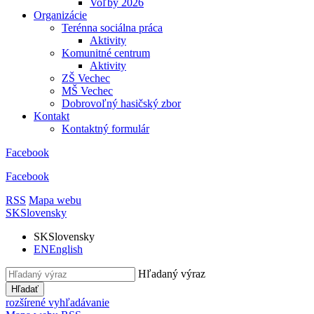
Voľby 2026
Organizácie
Terénna sociálna práca
Aktivity
Komunitné centrum
Aktivity
ZŠ Vechec
MŠ Vechec
Dobrovoľný hasičský zbor
Kontakt
Kontaktný formulár
Facebook
Facebook
RSS
Mapa webu
SK
Slovensky
SK
Slovensky
EN
English
Hľadaný výraz
Hľadať
rozšírené vyhľadávanie