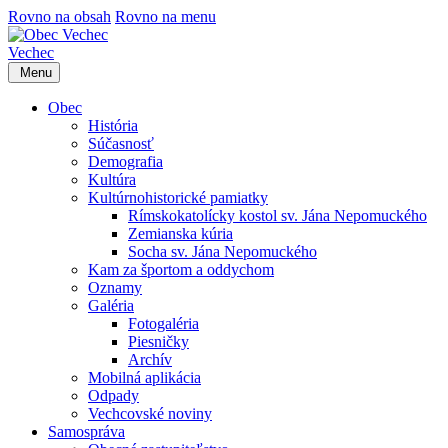
Rovno na obsah
Rovno na menu
Vechec
Menu
Obec
História
Súčasnosť
Demografia
Kultúra
Kultúrnohistorické pamiatky
Rímskokatolícky kostol sv. Jána Nepomuckého
Zemianska kúria
Socha sv. Jána Nepomuckého
Kam za športom a oddychom
Oznamy
Galéria
Fotogaléria
Piesničky
Archív
Mobilná aplikácia
Odpady
Vechcovské noviny
Samospráva