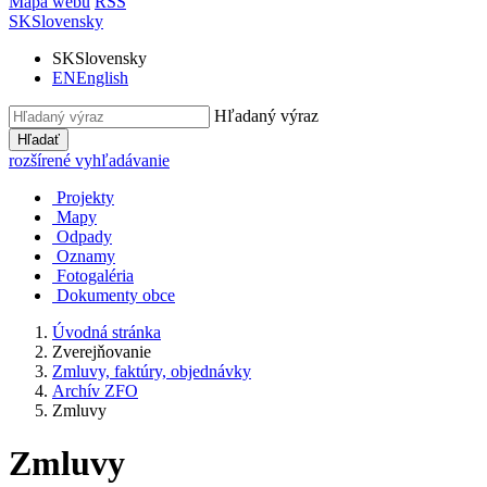
Mapa webu
RSS
SK
Slovensky
SK
Slovensky
EN
English
Hľadaný výraz
Hľadať
rozšírené vyhľadávanie
Projekty
Mapy
Odpady
Oznamy
Fotogaléria
Dokumenty obce
Úvodná stránka
Zverejňovanie
Zmluvy, faktúry, objednávky
Archív ZFO
Zmluvy
Zmluvy