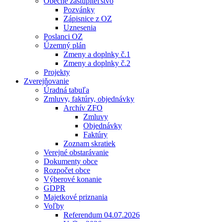
Obecné zastupiteľstvo
Pozvánky
Zápisnice z OZ
Uznesenia
Poslanci OZ
Územný plán
Zmeny a doplnky č.1
Zmeny a doplnky č.2
Projekty
Zverejňovanie
Úradná tabuľa
Zmluvy, faktúry, objednávky
Archív ZFO
Zmluvy
Objednávky
Faktúry
Zoznam skratiek
Verejné obstarávanie
Dokumenty obce
Rozpočet obce
Výberové konanie
GDPR
Majetkové priznania
Voľby
Referendum 04.07.2026