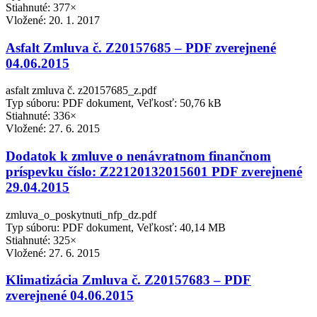
Stiahnuté: 377×
Vložené:
20. 1. 2017
Asfalt Zmluva č. Z20157685 – PDF zverejnené
04.06.2015
asfalt zmluva č. z20157685_z.pdf
Typ súboru: PDF dokument, Veľkosť: 50,76 kB
Stiahnuté: 336×
Vložené:
27. 6. 2015
Dodatok k zmluve o nenávratnom finančnom
príspevku číslo: Z22120132015601 PDF zverejnené
29.04.2015
zmluva_o_poskytnuti_nfp_dz.pdf
Typ súboru: PDF dokument, Veľkosť: 40,14 MB
Stiahnuté: 325×
Vložené:
27. 6. 2015
Klimatizácia Zmluva č. Z20157683 – PDF
zverejnené 04.06.2015