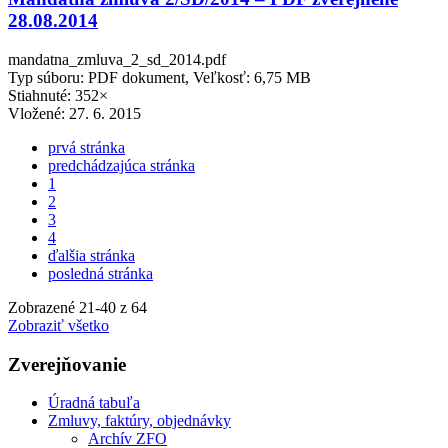
28.08.2014
mandatna_zmluva_2_sd_2014.pdf
Typ súboru: PDF dokument, Veľkosť: 6,75 MB
Stiahnuté: 352×
Vložené:
27. 6. 2015
prvá stránka
predchádzajúca stránka
1
2
3
4
ďalšia stránka
posledná stránka
Zobrazené
21
-
40
z 64
Zobraziť všetko
Zverejňovanie
Úradná tabuľa
Zmluvy, faktúry, objednávky
Archív ZFO