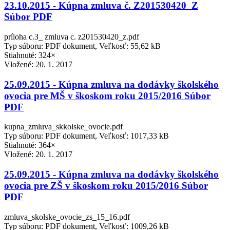
23.10.2015 - Kúpna zmluva č. Z201530420_Z
Súbor PDF
príloha c.3_ zmluva c. z201530420_z.pdf
Typ súboru: PDF dokument, Veľkosť: 55,62 kB
Stiahnuté: 324×
Vložené:
20. 1. 2017
25.09.2015 - Kúpna zmluva na dodávky školského
ovocia pre MŠ v škoskom roku 2015/2016 Súbor
PDF
kupna_zmluva_skkolske_ovocie.pdf
Typ súboru: PDF dokument, Veľkosť: 1017,33 kB
Stiahnuté: 364×
Vložené:
20. 1. 2017
25.09.2015 - Kúpna zmluva na dodávky školského
ovocia pre ZŠ v škoskom roku 2015/2016 Súbor
PDF
zmluva_skolske_ovocie_zs_15_16.pdf
Typ súboru: PDF dokument, Veľkosť: 1009,26 kB