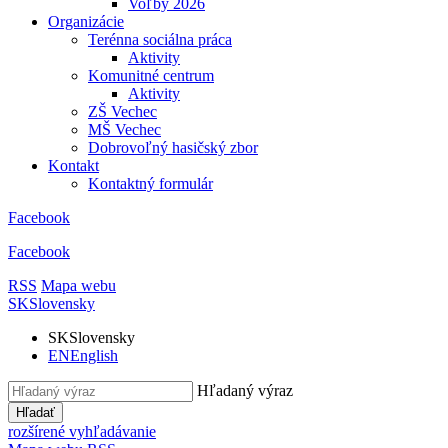
Voľby 2026
Organizácie
Terénna sociálna práca
Aktivity
Komunitné centrum
Aktivity
ZŠ Vechec
MŠ Vechec
Dobrovoľný hasičský zbor
Kontakt
Kontaktný formulár
Facebook
Facebook
RSS
Mapa webu
SK
Slovensky
SK
Slovensky
EN
English
Hľadaný výraz
Hľadať
rozšírené vyhľadávanie