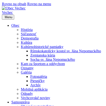
Rovno na obsah
Rovno na menu
Vechec
Menu
Obec
História
Súčasnosť
Demografia
Kultúra
Kultúrnohistorické pamiatky
Rímskokatolícky kostol sv. Jána Nepomuckého
Zemianska kúria
Socha sv. Jána Nepomuckého
Kam za športom a oddychom
Oznamy
Galéria
Fotogaléria
Piesničky
Archív
Mobilná aplikácia
Odpady
Vechcovské noviny
Samospráva