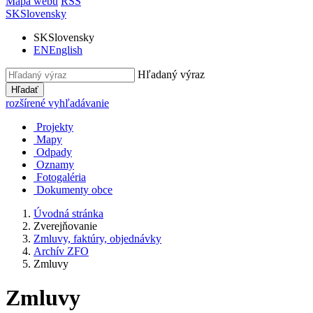
Mapa webu
RSS
SK
Slovensky
SK
Slovensky
EN
English
Hľadaný výraz
Hľadať
rozšírené vyhľadávanie
Projekty
Mapy
Odpady
Oznamy
Fotogaléria
Dokumenty obce
Úvodná stránka
Zverejňovanie
Zmluvy, faktúry, objednávky
Archív ZFO
Zmluvy
Zmluvy