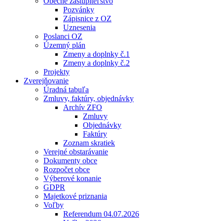
Obecné zastupiteľstvo
Pozvánky
Zápisnice z OZ
Uznesenia
Poslanci OZ
Územný plán
Zmeny a doplnky č.1
Zmeny a doplnky č.2
Projekty
Zverejňovanie
Úradná tabuľa
Zmluvy, faktúry, objednávky
Archív ZFO
Zmluvy
Objednávky
Faktúry
Zoznam skratiek
Verejné obstarávanie
Dokumenty obce
Rozpočet obce
Výberové konanie
GDPR
Majetkové priznania
Voľby
Referendum 04.07.2026