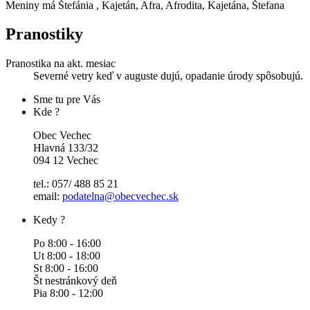
Meniny má
Štefánia
, Kajetán, Afra, Afrodita, Kajetána, Štefana
Pranostiky
Pranostika na akt. mesiac
Severné vetry keď v auguste dujú, opadanie úrody spôsobujú.
Sme tu pre Vás
Kde ?
Obec Vechec
Hlavná 133/32
094 12 Vechec
tel.: 057/ 488 85 21
email:
podatelna@obecvechec.sk
Kedy ?
Po 8:00 - 16:00
Ut 8:00 - 18:00
St 8:00 - 16:00
Št nestránkový deň
Pia 8:00 - 12:00