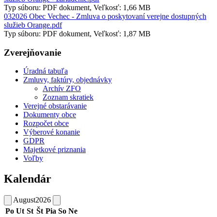
Typ súboru: PDF dokument, Veľkosť: 1,66 MB
032026 Obec Vechec - Zmluva o poskytovaní verejne dostupných
služieb Orange.pdf
Typ súboru: PDF dokument, Veľkosť: 1,87 MB
Zverejňovanie
Úradná tabuľa
Zmluvy, faktúry, objednávky
Archív ZFO
Zoznam skratiek
Verejné obstarávanie
Dokumenty obce
Rozpočet obce
Výberové konanie
GDPR
Majetkové priznania
Voľby
Kalendár
August
2026
Po
Ut
St
Št
Pia
So
Ne