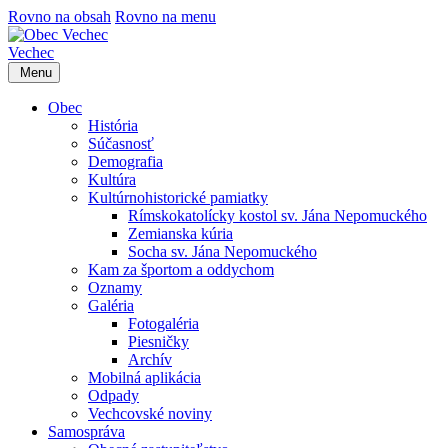
Rovno na obsah
Rovno na menu
Vechec
Menu
Obec
História
Súčasnosť
Demografia
Kultúra
Kultúrnohistorické pamiatky
Rímskokatolícky kostol sv. Jána Nepomuckého
Zemianska kúria
Socha sv. Jána Nepomuckého
Kam za športom a oddychom
Oznamy
Galéria
Fotogaléria
Piesničky
Archív
Mobilná aplikácia
Odpady
Vechcovské noviny
Samospráva