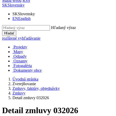
Mapa webu
RSS
SK
Slovensky
SK
Slovensky
EN
English
Hľadaný výraz
Hľadať
rozšírené vyhľadávanie
Projekty
Mapy
Odpady
Oznamy
Fotogaléria
Dokumenty obce
Úvodná stránka
Zverejňovanie
Zmluvy, faktúry, objednávky
Zmluvy
Detail zmluvy 032026
Detail zmluvy 032026