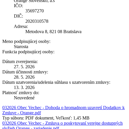
Orange Slovensko, a.s
IČO:
35697270
DIČ:
2020310578
Adresa:
Metodova 8, 821 08 Bratislava
Meno podpisujúcej osoby:
Starosta
Funkcia podpisujúcej osoby:
Dátum zverejnenia:
27. 5. 2026
Dátum účinnosti zmluvy:
28. 5. 2026
Dátum uzatvorenia/udelenia súhlasu s uzatvorením zmluvy:
13. 3. 2026
Platnosť zmluvy do:
Neuvedené
032026 Obec Vechec - Dohoda o hromadnom uzavretí Dodatkov k
Zmluve - Orange.pdf
Typ súboru: PDF dokument, Veľkosť: 1,45 MB
032026 Obec Vechec - Zmluva o poskytovaní verejne dostupných
služieb Orange - zariadenie.pdf