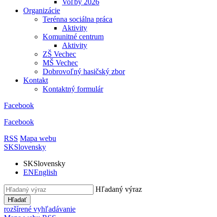
Voľby 2026
Organizácie
Terénna sociálna práca
Aktivity
Komunitné centrum
Aktivity
ZŠ Vechec
MŠ Vechec
Dobrovoľný hasičský zbor
Kontakt
Kontaktný formulár
Facebook
Facebook
RSS
Mapa webu
SK
Slovensky
SK
Slovensky
EN
English
Hľadaný výraz
Hľadať
rozšírené vyhľadávanie