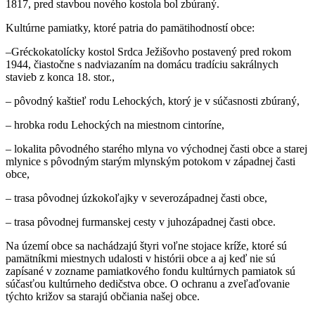
1817, pred stavbou nového kostola bol zbúraný.
Kultúrne pamiatky, ktoré patria do pamätihodností obce:
–Gréckokatolícky kostol Srdca Ježišovho postavený pred rokom
1944, čiastočne s nadviazaním na domácu tradíciu sakrálnych
stavieb z konca 18. stor.,
– pôvodný kaštieľ rodu Lehockých, ktorý je v súčasnosti zbúraný,
– hrobka rodu Lehockých na miestnom cintoríne,
– lokalita pôvodného starého mlyna vo východnej časti obce a starej
mlynice s pôvodným starým mlynským potokom v západnej časti
obce,
– trasa pôvodnej úzkokoľajky v severozápadnej časti obce,
– trasa pôvodnej furmanskej cesty v juhozápadnej časti obce.
Na území obce sa nachádzajú štyri voľne stojace kríže, ktoré sú
pamätníkmi miestnych udalosti v histórii obce a aj keď nie sú
zapísané v zozname pamiatkového fondu kultúrnych pamiatok sú
súčasťou kultúrneho dedičstva obce. O ochranu a zveľaďovanie
týchto križov sa starajú občiania našej obce.