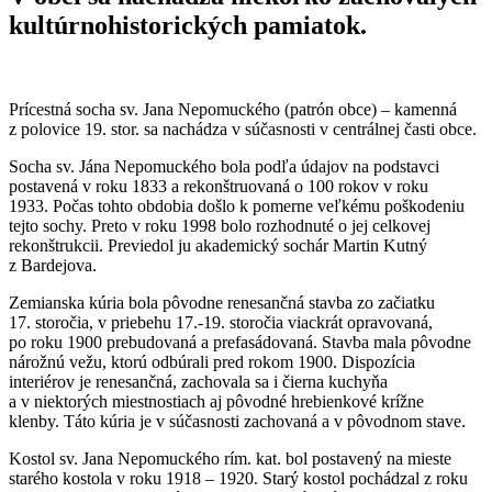
kultúrnohistorických pamiatok.
Prícestná socha sv. Jana Nepomuckého (patrón obce) – kamenná
z polovice 19. stor. sa nachádza v súčasnosti v centrálnej časti obce.
Socha sv. Jána Nepomuckého bola podľa údajov na podstavci
postavená v roku 1833 a rekonštruovaná o 100 rokov v roku
1933. Počas tohto obdobia došlo k pomerne veľkému poškodeniu
tejto sochy. Preto v roku 1998 bolo rozhodnuté o jej celkovej
rekonštrukcii. Previedol ju akademický sochár Martin Kutný
z Bardejova.
Zemianska kúria bola pôvodne renesančná stavba zo začiatku
17. storočia, v priebehu 17.-19. storočia viackrát opravovaná,
po roku 1900 prebudovaná a prefasádovaná. Stavba mala pôvodne
nárožnú vežu, ktorú odbúrali pred rokom 1900. Dispozícia
interiérov je renesančná, zachovala sa i čierna kuchyňa
a v niektorých miestnostiach aj pôvodné hrebienkové krížne
klenby. Táto kúria je v súčasnosti zachovaná a v pôvodnom stave.
Kostol sv. Jana Nepomuckého rím. kat. bol postavený na mieste
starého kostola v roku 1918 – 1920. Starý kostol pochádzal z roku