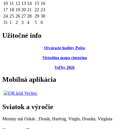
10
11
12
13
14
15
16
17
18
19
20
21
22
23
24
25
26
27
28
29
30
31
1
2
3
4
5
6
Užitočné info
Otváracie hodiny Pošta
Virtuálna mapa cintorína
Voľby 2026
Mobilná aplikácia
Sviatok a výročie
Meniny má
Oskár
, Donát, Hartvig, Virgín, Donáta, Virgínia