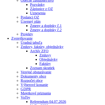
Obecné zastupiteľstvo
Pozvánky
Zápisnice z OZ
Uznesenia
Poslanci OZ
Územný plán
Zmeny a doplnky č.1
Zmeny a doplnky č.2
Projekty
Zverejňovanie
Úradná tabuľa
Zmluvy, faktúry, objednávky
Archív ZFO
Zmluvy
Objednávky
Faktúry
Zoznam skratiek
Verejné obstarávanie
Dokumenty obce
Rozpočet obce
Výberové konanie
GDPR
Majetkové priznania
Voľby
Referendum 04.07.2026