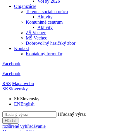
Voľby 2026
Organizácie
Terénna sociálna práca
Aktivity
Komunitné centrum
Aktivity
ZŠ Vechec
MŠ Vechec
Dobrovoľný hasičský zbor
Kontakt
Kontaktný formulár
Facebook
Facebook
RSS
Mapa webu
SK
Slovensky
SK
Slovensky
EN
English
Hľadaný výraz
Hľadať
rozšírené vyhľadávanie