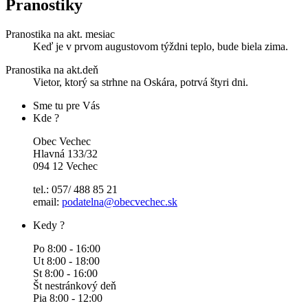
Pranostiky
Pranostika na akt. mesiac
Keď je v prvom augustovom týždni teplo, bude biela zima.
Pranostika na akt.deň
Vietor, ktorý sa strhne na Oskára, potrvá štyri dni.
Sme tu pre Vás
Kde ?
Obec Vechec
Hlavná 133/32
094 12 Vechec
tel.: 057/ 488 85 21
email:
podatelna@obecvechec.sk
Kedy ?
Po 8:00 - 16:00
Ut 8:00 - 18:00
St 8:00 - 16:00
Št nestránkový deň
Pia 8:00 - 12:00