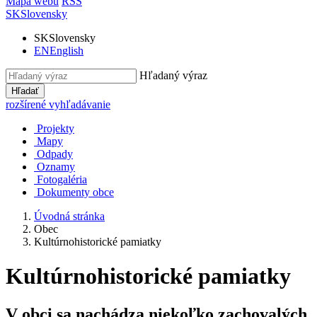
Mapa webu
RSS
SK
Slovensky
SK
Slovensky
EN
English
Hľadaný výraz
Hľadať
rozšírené vyhľadávanie
Projekty
Mapy
Odpady
Oznamy
Fotogaléria
Dokumenty obce
Úvodná stránka
Obec
Kultúrnohistorické pamiatky
Kultúrnohistorické pamiatky
V obci sa nachádza niekoľko zachovalých