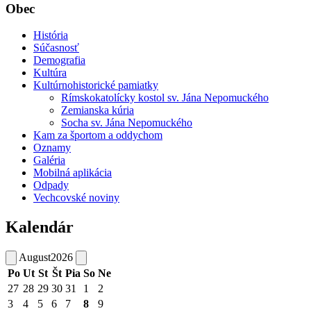
Obec
História
Súčasnosť
Demografia
Kultúra
Kultúrnohistorické pamiatky
Rímskokatolícky kostol sv. Jána Nepomuckého
Zemianska kúria
Socha sv. Jána Nepomuckého
Kam za športom a oddychom
Oznamy
Galéria
Mobilná aplikácia
Odpady
Vechcovské noviny
Kalendár
August
2026
Po
Ut
St
Št
Pia
So
Ne
27
28
29
30
31
1
2
3
4
5
6
7
8
9