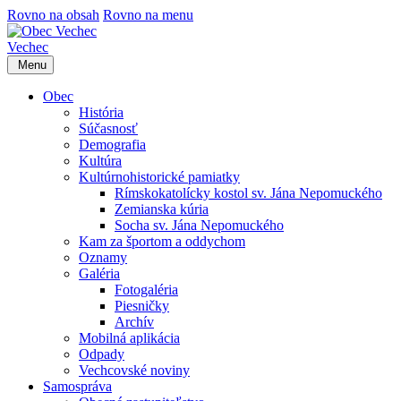
Rovno na obsah
Rovno na menu
Vechec
Menu
Obec
História
Súčasnosť
Demografia
Kultúra
Kultúrnohistorické pamiatky
Rímskokatolícky kostol sv. Jána Nepomuckého
Zemianska kúria
Socha sv. Jána Nepomuckého
Kam za športom a oddychom
Oznamy
Galéria
Fotogaléria
Piesničky
Archív
Mobilná aplikácia
Odpady
Vechcovské noviny
Samospráva