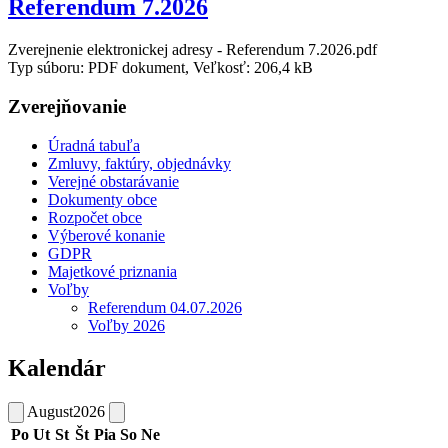
Referendum 7.2026
Zverejnenie elektronickej adresy - Referendum 7.2026.pdf
Typ súboru: PDF dokument, Veľkosť: 206,4 kB
Zverejňovanie
Úradná tabuľa
Zmluvy, faktúry, objednávky
Verejné obstarávanie
Dokumenty obce
Rozpočet obce
Výberové konanie
GDPR
Majetkové priznania
Voľby
Referendum 04.07.2026
Voľby 2026
Kalendár
August
2026
Po
Ut
St
Št
Pia
So
Ne