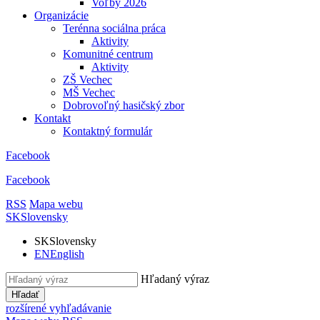
Voľby 2026
Organizácie
Terénna sociálna práca
Aktivity
Komunitné centrum
Aktivity
ZŠ Vechec
MŠ Vechec
Dobrovoľný hasičský zbor
Kontakt
Kontaktný formulár
Facebook
Facebook
RSS
Mapa webu
SK
Slovensky
SK
Slovensky
EN
English
Hľadaný výraz
Hľadať
rozšírené vyhľadávanie