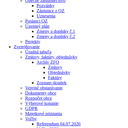
Obecné zastupiteľstvo
Pozvánky
Zápisnice z OZ
Uznesenia
Poslanci OZ
Územný plán
Zmeny a doplnky č.1
Zmeny a doplnky č.2
Projekty
Zverejňovanie
Úradná tabuľa
Zmluvy, faktúry, objednávky
Archív ZFO
Zmluvy
Objednávky
Faktúry
Zoznam skratiek
Verejné obstarávanie
Dokumenty obce
Rozpočet obce
Výberové konanie
GDPR
Majetkové priznania
Voľby
Referendum 04.07.2026