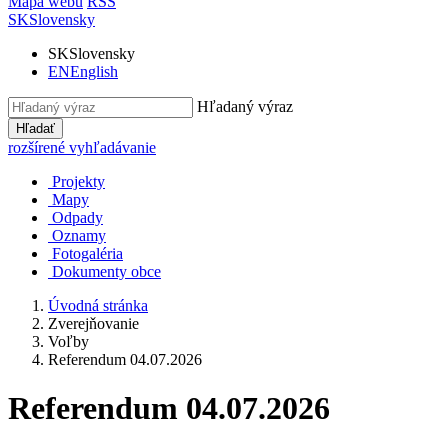
Mapa webu
RSS
SK
Slovensky
SK
Slovensky
EN
English
Hľadaný výraz
Hľadať
rozšírené vyhľadávanie
Projekty
Mapy
Odpady
Oznamy
Fotogaléria
Dokumenty obce
Úvodná stránka
Zverejňovanie
Voľby
Referendum 04.07.2026
Referendum 04.07.2026