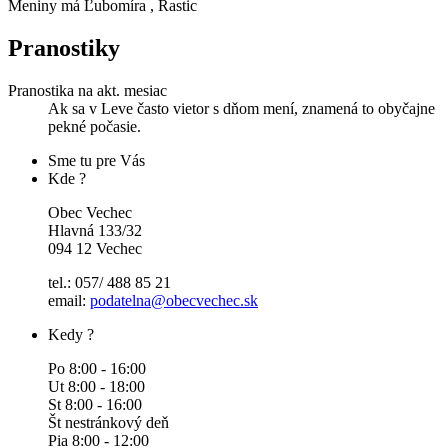
Meniny má
Ľubomíra
, Rastic
Pranostiky
Pranostika na akt. mesiac
Ak sa v Leve často vietor s dňom mení, znamená to obyčajne
pekné počasie.
Sme tu pre Vás
Kde ?
Obec Vechec
Hlavná 133/32
094 12 Vechec
tel.: 057/ 488 85 21
email:
podatelna@obecvechec.sk
Kedy ?
Po 8:00 - 16:00
Ut 8:00 - 18:00
St 8:00 - 16:00
Št nestránkový deň
Pia 8:00 - 12:00