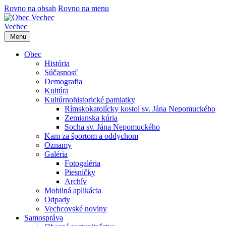
Rovno na obsah
Rovno na menu
Vechec
Menu
Obec
História
Súčasnosť
Demografia
Kultúra
Kultúrnohistorické pamiatky
Rímskokatolícky kostol sv. Jána Nepomuckého
Zemianska kúria
Socha sv. Jána Nepomuckého
Kam za športom a oddychom
Oznamy
Galéria
Fotogaléria
Piesničky
Archív
Mobilná aplikácia
Odpady
Vechcovské noviny
Samospráva