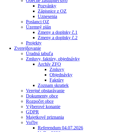
Obecné zastupiteľstvo
Pozvánky
Zápisnice z OZ
Uznesenia
Poslanci OZ
Územný plán
Zmeny a doplnky č.1
Zmeny a doplnky č.2
Projekty
Zverejňovanie
Úradná tabuľa
Zmluvy, faktúry, objednávky
Archív ZFO
Zmluvy
Objednávky
Faktúry
Zoznam skratiek
Verejné obstarávanie
Dokumenty obce
Rozpočet obce
Výberové konanie
GDPR
Majetkové priznania
Voľby
Referendum 04.07.2026