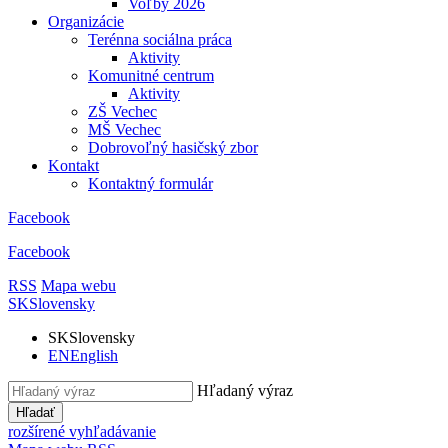
Voľby 2026
Organizácie
Terénna sociálna práca
Aktivity
Komunitné centrum
Aktivity
ZŠ Vechec
MŠ Vechec
Dobrovoľný hasičský zbor
Kontakt
Kontaktný formulár
Facebook
Facebook
RSS
Mapa webu
SK
Slovensky
SK
Slovensky
EN
English
Hľadaný výraz
Hľadať
rozšírené vyhľadávanie