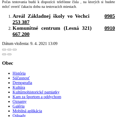
Počas testovania budú k dispozícii telefónne čísla , na ktorých si budete
môcť overiť čakaciu dobu na testovacích miestach.
Areál Základnej školy vo Vechci
0905
253 387
Komunitné centrum (Lesná 321)
0910
667 200
Dátum vloženia:
9. 4. 2021 13:09
Obec
História
Súčasnosť
Demografia
Kultúra
Kultúrnohistorické pamiatky
Kam za športom a oddychom
Oznamy
Galéria
Mobilná aplikácia
Odpady