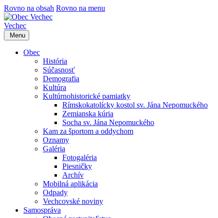
Rovno na obsah
Rovno na menu
Vechec
Menu
Obec
História
Súčasnosť
Demografia
Kultúra
Kultúrnohistorické pamiatky
Rímskokatolícky kostol sv. Jána Nepomuckého
Zemianska kúria
Socha sv. Jána Nepomuckého
Kam za športom a oddychom
Oznamy
Galéria
Fotogaléria
Piesničky
Archív
Mobilná aplikácia
Odpady
Vechcovské noviny
Samospráva