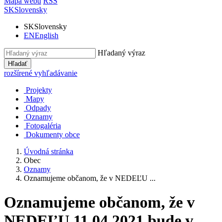
Mapa webu
RSS
SK
Slovensky
SK
Slovensky
EN
English
Hľadaný výraz
Hľadať
rozšírené vyhľadávanie
Projekty
Mapy
Odpady
Oznamy
Fotogaléria
Dokumenty obce
Úvodná stránka
Obec
Oznamy
Oznamujeme občanom, že v NEDEĽU ...
Oznamujeme občanom, že v
NEDEĽU 11.04.2021 bude v