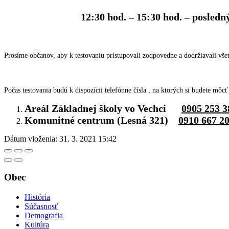
12:30 hod. – 15:30 hod. – posledný 
Prosíme občanov, aby k testovaniu pristupovali zodpovedne a dodržiavali vš
Počas testovania budú k dispozícii telefónne čísla , na ktorých si budete môc
Areál Základnej školy vo Vechci
0905 253 3
Komunitné centrum (Lesná 321)
0910 667 2
Dátum vloženia:
31. 3. 2021 15:42
Obec
História
Súčasnosť
Demografia
Kultúra