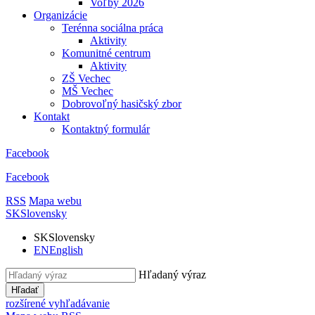
Voľby 2026
Organizácie
Terénna sociálna práca
Aktivity
Komunitné centrum
Aktivity
ZŠ Vechec
MŠ Vechec
Dobrovoľný hasičský zbor
Kontakt
Kontaktný formulár
Facebook
Facebook
RSS
Mapa webu
SK
Slovensky
SK
Slovensky
EN
English
Hľadaný výraz
Hľadať
rozšírené vyhľadávanie