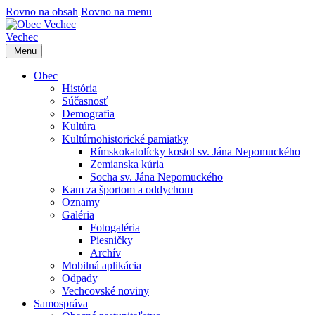
Rovno na obsah
Rovno na menu
Vechec
Menu
Obec
História
Súčasnosť
Demografia
Kultúra
Kultúrnohistorické pamiatky
Rímskokatolícky kostol sv. Jána Nepomuckého
Zemianska kúria
Socha sv. Jána Nepomuckého
Kam za športom a oddychom
Oznamy
Galéria
Fotogaléria
Piesničky
Archív
Mobilná aplikácia
Odpady
Vechcovské noviny
Samospráva