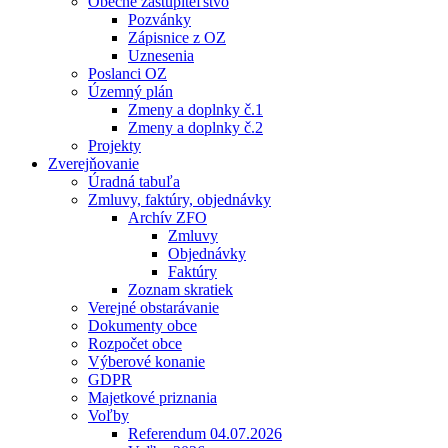
Obecné zastupiteľstvo
Pozvánky
Zápisnice z OZ
Uznesenia
Poslanci OZ
Územný plán
Zmeny a doplnky č.1
Zmeny a doplnky č.2
Projekty
Zverejňovanie
Úradná tabuľa
Zmluvy, faktúry, objednávky
Archív ZFO
Zmluvy
Objednávky
Faktúry
Zoznam skratiek
Verejné obstarávanie
Dokumenty obce
Rozpočet obce
Výberové konanie
GDPR
Majetkové priznania
Voľby
Referendum 04.07.2026