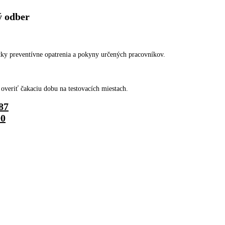
odber
etky preventívne opatrenia a pokyny určených pracovníkov.
ť overiť čakaciu dobu na testovacích miestach.
87
00