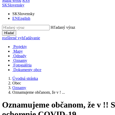
Mapa webu
RSS
SK
Slovensky
SK
Slovensky
EN
English
Hľadaný výraz
Hľadať
rozšírené vyhľadávanie
Projekty
Mapy
Odpady
Oznamy
Fotogaléria
Dokumenty obce
Úvodná stránka
Obec
Oznamy
Oznamujeme občanom, že v ! ...
Oznamujeme občanom, že v !! SO
ochorenie COVID-19 .