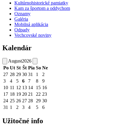
Kultúrnohistorické pamiatky
Kam za športom a oddychom
Oznamy
Galéria
Mobilná aplikácia
Odpady
Vechcovské noviny
Kalendár
August
2026
Po
Ut
St
Št
Pia
So
Ne
27
28
29
30
31
1
2
3
4
5
6
7
8
9
10
11
12
13
14
15
16
17
18
19
20
21
22
23
24
25
26
27
28
29
30
31
1
2
3
4
5
6
Užitočné info