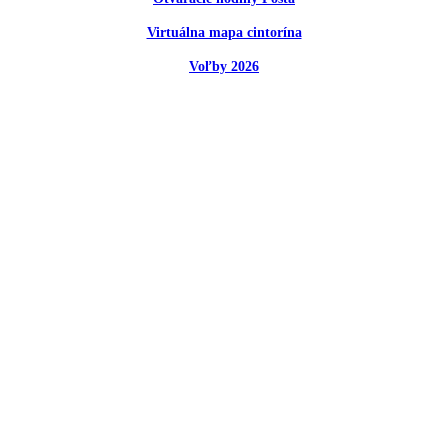
Virtuálna mapa cintorína
Voľby 2026