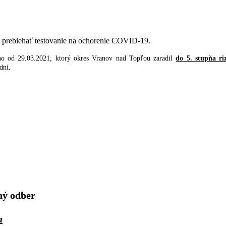
rebiehať testovanie na ochorenie COVID-19.
ého od 29.03.2021, ktorý okres Vranov nad Topľou zaradil
do 5. stupňa riz
dní.
ný odber
a