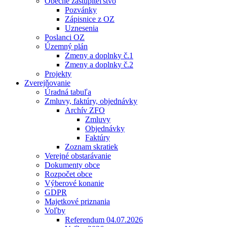
Obecné zastupiteľstvo
Pozvánky
Zápisnice z OZ
Uznesenia
Poslanci OZ
Územný plán
Zmeny a doplnky č.1
Zmeny a doplnky č.2
Projekty
Zverejňovanie
Úradná tabuľa
Zmluvy, faktúry, objednávky
Archív ZFO
Zmluvy
Objednávky
Faktúry
Zoznam skratiek
Verejné obstarávanie
Dokumenty obce
Rozpočet obce
Výberové konanie
GDPR
Majetkové priznania
Voľby
Referendum 04.07.2026