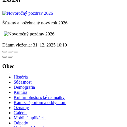
Šťastný a požehnaný nový rok 2026
Dátum vloženia:
31. 12. 2025 10:10
Obec
História
Súčasnosť
Demografia
Kultúra
Kultúrnohistorické pamiatky
Kam za športom a oddychom
Oznamy
Galéria
Mobilná aplikácia
Odpady