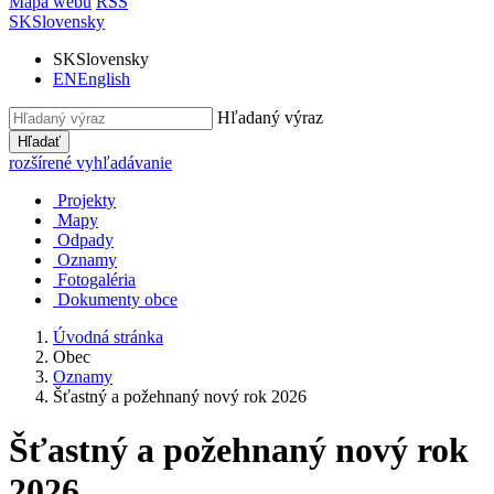
Mapa webu
RSS
SK
Slovensky
SK
Slovensky
EN
English
Hľadaný výraz
Hľadať
rozšírené vyhľadávanie
Projekty
Mapy
Odpady
Oznamy
Fotogaléria
Dokumenty obce
Úvodná stránka
Obec
Oznamy
Šťastný a požehnaný nový rok 2026
Šťastný a požehnaný nový rok
2026