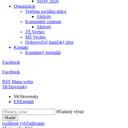
Voľby 2026
Organizácie
Terénna sociálna práca
Aktivity
Komunitné centrum
Aktivity
ZŠ Vechec
MŠ Vechec
Dobrovoľný hasičský zbor
Kontakt
Kontaktný formulár
Facebook
Facebook
RSS
Mapa webu
SK
Slovensky
SK
Slovensky
EN
English
Hľadaný výraz
Hľadať
rozšírené vyhľadávanie