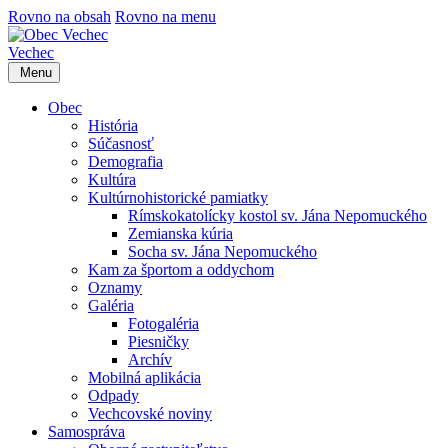
Rovno na obsah
Rovno na menu
Vechec
Menu
Obec
História
Súčasnosť
Demografia
Kultúra
Kultúrnohistorické pamiatky
Rímskokatolícky kostol sv. Jána Nepomuckého
Zemianska kúria
Socha sv. Jána Nepomuckého
Kam za športom a oddychom
Oznamy
Galéria
Fotogaléria
Piesničky
Archív
Mobilná aplikácia
Odpady
Vechcovské noviny
Samospráva