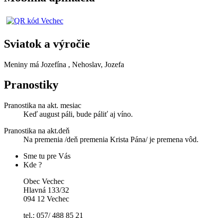
Sviatok a výročie
Meniny má
Jozefína
, Nehoslav, Jozefa
Pranostiky
Pranostika na akt. mesiac
Keď august páli, bude páliť aj víno.
Pranostika na akt.deň
Na premenia /deň premenia Krista Pána/ je premena vôd.
Sme tu pre Vás
Kde ?
Obec Vechec
Hlavná 133/32
094 12 Vechec
tel.: 057/ 488 85 21