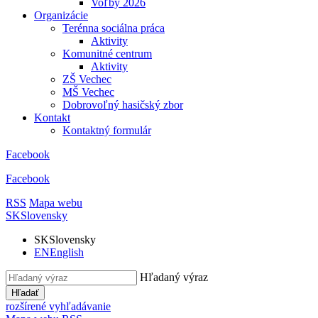
Voľby 2026
Organizácie
Terénna sociálna práca
Aktivity
Komunitné centrum
Aktivity
ZŠ Vechec
MŠ Vechec
Dobrovoľný hasičský zbor
Kontakt
Kontaktný formulár
Facebook
Facebook
RSS
Mapa webu
SK
Slovensky
SK
Slovensky
EN
English
Hľadaný výraz
Hľadať
rozšírené vyhľadávanie