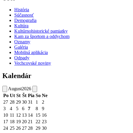
História
Súčasnosť
Demografia
Kultúra
Kultúrnohistorické pamiatky
Kam za športom a oddychom
Oznamy
Galéria
Mobilná aplikácia
Odpady
Vechcovské noviny
Kalendár
August
2026
Po
Ut
St
Št
Pia
So
Ne
27
28
29
30
31
1
2
3
4
5
6
7
8
9
10
11
12
13
14
15
16
17
18
19
20
21
22
23
24
25
26
27
28
29
30