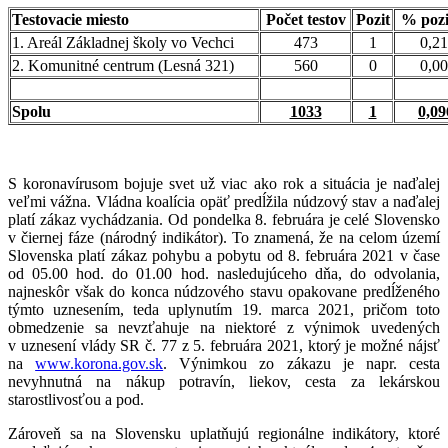
Testovacie miesto
Počet testov
Pozit
% pozi
1. Areál Základnej školy vo Vechci
473
1
0,2
2. Komunitné centrum (Lesná 321)
560
0
0,0
Spolu
1033
1
0,0
S koronavírusom bojuje svet už viac ako rok a situácia je naďalej
veľmi vážna. Vládna koalícia opäť predĺžila núdzový stav a naďalej
platí zákaz vychádzania. Od pondelka 8. februára je celé Slovensko
v čiernej fáze (národný indikátor). To znamená, že na celom území
Slovenska platí zákaz pohybu a pobytu od 8. februára 2021 v čase
od 05.00 hod. do 01.00 hod. nasledujúceho dňa, do odvolania,
najneskôr však do konca núdzového stavu opakovane predĺženého
týmto uznesením, teda uplynutím 19. marca 2021, pričom toto
obmedzenie sa nevzťahuje na niektoré z výnimok uvedených
v uznesení vlády SR č. 77 z 5. februára 2021, ktorý je možné nájsť
na
www.korona.gov.sk
. Výnimkou zo zákazu je napr. cesta
nevyhnutná na nákup potravín, liekov, cesta za lekárskou
starostlivosťou a pod.
Zároveň sa na Slovensku uplatňujú regionálne indikátory, ktoré