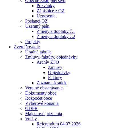
Obecné zastupiteľstvo
Pozvánky
Zápisnice z OZ
Uznesenia
Poslanci OZ
Územný plán
Zmeny a doplnky č.1
Zmeny a doplnky č.2
Projekty
Zverejňovanie
Úradná tabuľa
Zmluvy, faktúry, objednávky
Archív ZFO
Zmluvy
Objednávky
Faktúry
Zoznam skratiek
Verejné obstarávanie
Dokumenty obce
Rozpočet obce
Výberové konanie
GDPR
Majetkové priznania
Voľby
Referendum 04.07.2026