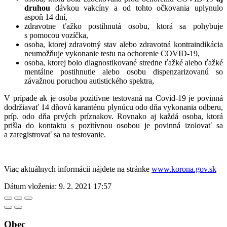
druhou
dávkou vakcíny a od tohto očkovania uplynulo
aspoň 14 dní,
zdravotne ťažko postihnutá osobu, ktorá sa pohybuje
s pomocou vozíčka,
osoba, ktorej zdravotný stav alebo zdravotná kontraindikácia
neumožňuje vykonanie testu na ochorenie COVID-19,
osoba, ktorej bolo diagnostikované stredne ťažké alebo ťažké
mentálne postihnutie alebo osobu dispenzarizovanú so
závažnou poruchou autistického spektra,
V prípade ak je osoba pozitívne testovaná na Covid-19 je povinná
dodržiavať 14 dňovú karanténu plynúcu odo dňa vykonania odberu,
príp. odo dňa prvých príznakov. Rovnako aj každá osoba, ktorá
prišla do kontaktu s pozitívnou osobou je povinná izolovať sa
a zaregistrovať sa na testovanie.
Viac aktuálnych informácii nájdete na stránke
www.korona.gov.sk
Dátum vloženia:
9. 2. 2021 17:57
Obec