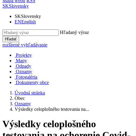
Mapa webu
RSS
SK
Slovensky
SK
Slovensky
EN
English
Hľadaný výraz
Hľadať
rozšírené vyhľadávanie
Projekty
Mapy
Odpady
Oznamy
Fotogaléria
Dokumenty obce
Úvodná stránka
Obec
Oznamy
Výsledky celoplošného testovania na...
Výsledky celoplošného
testovania na ochorenie Covid-