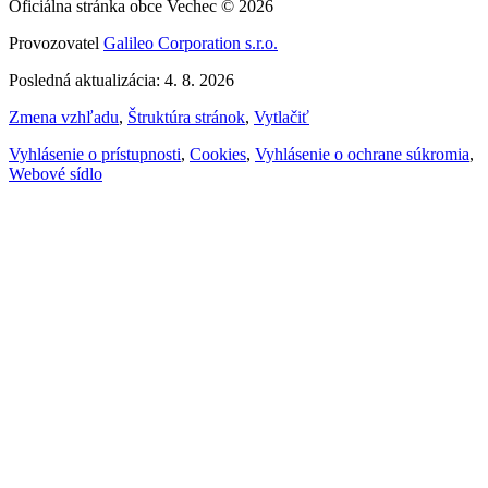
Oficiálna stránka obce Vechec © 2026
Provozovatel
Galileo Corporation s.r.o.
Posledná aktualizácia: 4. 8. 2026
Zmena vzhľadu
,
Štruktúra stránok
,
Vytlačiť
Vyhlásenie o prístupnosti
,
Cookies
,
Vyhlásenie o ochrane súkromia
,
Webové sídlo