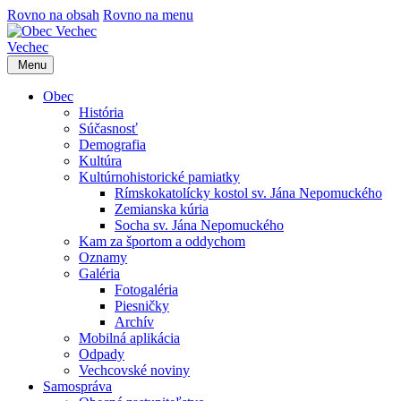
Rovno na obsah
Rovno na menu
Vechec
Menu
Obec
História
Súčasnosť
Demografia
Kultúra
Kultúrnohistorické pamiatky
Rímskokatolícky kostol sv. Jána Nepomuckého
Zemianska kúria
Socha sv. Jána Nepomuckého
Kam za športom a oddychom
Oznamy
Galéria
Fotogaléria
Piesničky
Archív
Mobilná aplikácia
Odpady
Vechcovské noviny
Samospráva