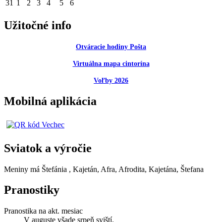
31
1
2
3
4
5
6
Užitočné info
Otváracie hodiny Pošta
Virtuálna mapa cintorína
Voľby 2026
Mobilná aplikácia
Sviatok a výročie
Meniny má
Štefánia
, Kajetán, Afra, Afrodita, Kajetána, Štefana
Pranostiky
Pranostika na akt. mesiac
V auguste všade srpeň sviští.