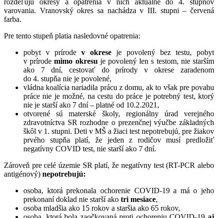
rozdeľujú okresy a opatrenia v nich aktuálne do 4. stupňov
varovania. Vranovský okres sa nachádza v III. stupni – červená
farba.
Pre tento stupeň platia nasledovné opatrenia:
pobyt v prírode
v okrese
je povolený bez testu, pobyt
v prírode
mimo okresu
je povolený len s testom, nie starším
ako 7 dní, cestovať do prírody v okrese zaradenom
do 4. stupňa nie je povolené,
vládna koalícia nariadila prácu z domu, ak to však pre povahu
práce nie je možné, na cestu do práce je potrebný test, ktorý
nie je starší ako 7 dní – platné od 10.2.2021,
otvorené sú materské školy, regionálny úrad verejného
zdravotníctva SR rozhodne o prezenčnej výučbe základných
škôl v 1. stupni. Deti v MŠ a žiaci test nepotrebujú, pre žiakov
prvého stupňa platí, že jeden z rodičov musí predložiť
negatívny COVID test, nie starší ako 7 dní.
Zároveň pre celé územie SR platí, že negatívny test (RT-PCR alebo
antigénový)
nepotrebujú:
osoba, ktorá prekonala ochorenie COVID-19 a má o jeho
prekonaní doklad nie starší ako
tri mesiace
,
osoba mladšia ako 15 rokov a staršia ako 65 rokov,
osoba, ktorá bola zaočkovaná proti ochoreniu COVID-19
aj