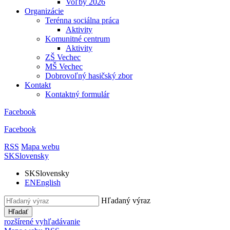
Voľby 2026
Organizácie
Terénna sociálna práca
Aktivity
Komunitné centrum
Aktivity
ZŠ Vechec
MŠ Vechec
Dobrovoľný hasičský zbor
Kontakt
Kontaktný formulár
Facebook
Facebook
RSS
Mapa webu
SK
Slovensky
SK
Slovensky
EN
English
Hľadaný výraz
Hľadať
rozšírené vyhľadávanie