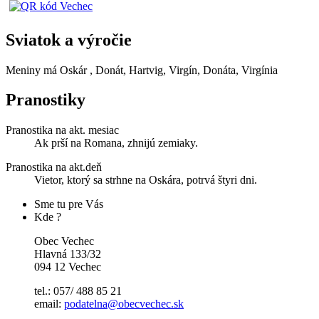
Sviatok a výročie
Meniny má
Oskár
, Donát, Hartvig, Virgín, Donáta, Virgínia
Pranostiky
Pranostika na akt. mesiac
Ak prší na Romana, zhnijú zemiaky.
Pranostika na akt.deň
Vietor, ktorý sa strhne na Oskára, potrvá štyri dni.
Sme tu pre Vás
Kde ?
Obec Vechec
Hlavná 133/32
094 12 Vechec
tel.: 057/ 488 85 21
email:
podatelna@obecvechec.sk