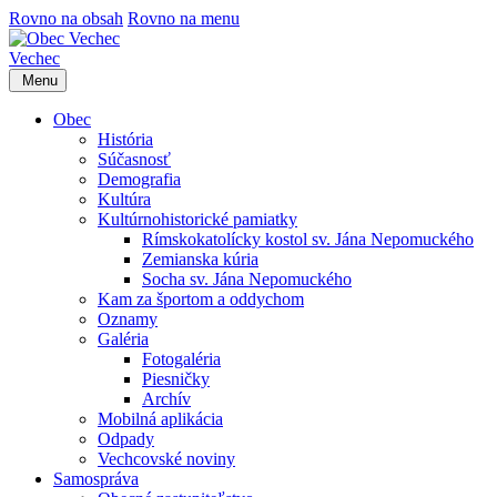
Rovno na obsah
Rovno na menu
Vechec
Menu
Obec
História
Súčasnosť
Demografia
Kultúra
Kultúrnohistorické pamiatky
Rímskokatolícky kostol sv. Jána Nepomuckého
Zemianska kúria
Socha sv. Jána Nepomuckého
Kam za športom a oddychom
Oznamy
Galéria
Fotogaléria
Piesničky
Archív
Mobilná aplikácia
Odpady
Vechcovské noviny
Samospráva