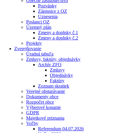
Obecné zastupiteľstvo
Pozvánky
Zápisnice z OZ
Uznesenia
Poslanci OZ
Územný plán
Zmeny a doplnky č.1
Zmeny a doplnky č.2
Projekty
Zverejňovanie
Úradná tabuľa
Zmluvy, faktúry, objednávky
Archív ZFO
Zmluvy
Objednávky
Faktúry
Zoznam skratiek
Verejné obstarávanie
Dokumenty obce
Rozpočet obce
Výberové konanie
GDPR
Majetkové priznania
Voľby
Referendum 04.07.2026