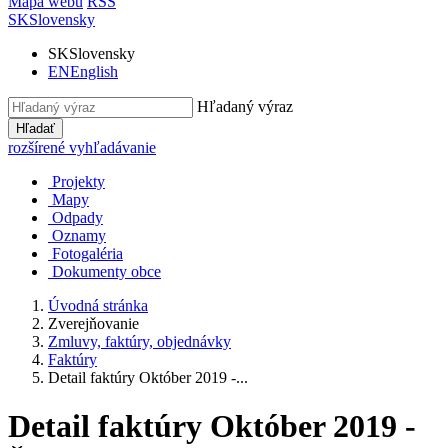
Mapa webu
RSS
SK
Slovensky
SK
Slovensky
EN
English
Hľadaný výraz
Hľadať
rozšírené vyhľadávanie
Projekty
Mapy
Odpady
Oznamy
Fotogaléria
Dokumenty obce
Úvodná stránka
Zverejňovanie
Zmluvy, faktúry, objednávky
Faktúry
Detail faktúry Október 2019 -...
Detail faktúry Október 2019 -