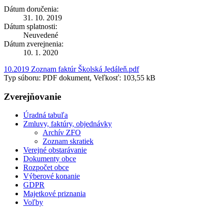
Dátum doručenia:
31. 10. 2019
Dátum splatnosti:
Neuvedené
Dátum zverejnenia:
10. 1. 2020
10.2019 Zoznam faktúr Školská Jedáleň.pdf
Typ súboru: PDF dokument, Veľkosť: 103,55 kB
Zverejňovanie
Úradná tabuľa
Zmluvy, faktúry, objednávky
Archív ZFO
Zoznam skratiek
Verejné obstarávanie
Dokumenty obce
Rozpočet obce
Výberové konanie
GDPR
Majetkové priznania
Voľby