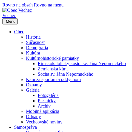
Rovno na obsah
Rovno na menu
Vechec
Menu
Obec
História
Súčasnosť
Demografia
Kultúra
Kultúrnohistorické pamiatky
Rímskokatolícky kostol sv. Jána Nepomuckého
Zemianska kúria
Socha sv. Jána Nepomuckého
Kam za športom a oddychom
Oznamy
Galéria
Fotogaléria
Piesničky
Archív
Mobilná aplikácia
Odpady
Vechcovské noviny
Samospráva