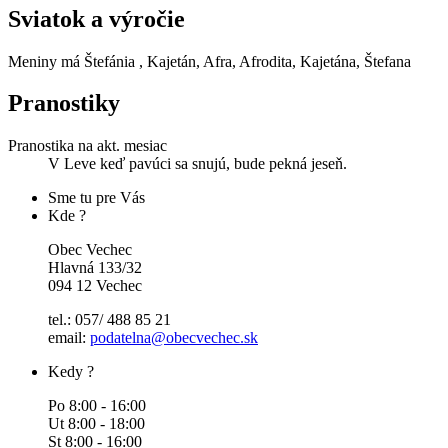
Sviatok a výročie
Meniny má
Štefánia
, Kajetán, Afra, Afrodita, Kajetána, Štefana
Pranostiky
Pranostika na akt. mesiac
V Leve keď pavúci sa snujú, bude pekná jeseň.
Sme tu pre Vás
Kde ?
Obec Vechec
Hlavná 133/32
094 12 Vechec
tel.: 057/ 488 85 21
email:
podatelna@obecvechec.sk
Kedy ?
Po 8:00 - 16:00
Ut 8:00 - 18:00
St 8:00 - 16:00