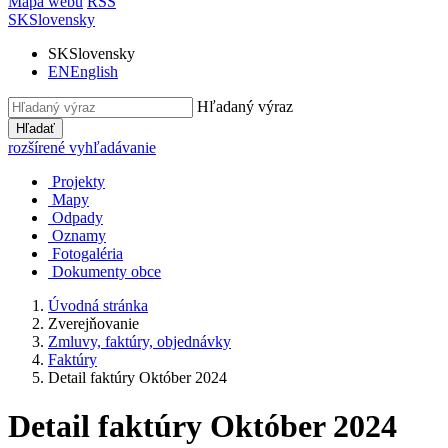
Mapa webu
RSS
SK
Slovensky
SK
Slovensky
EN
English
Hľadaný výraz
Hľadať
rozšírené vyhľadávanie
Projekty
Mapy
Odpady
Oznamy
Fotogaléria
Dokumenty obce
Úvodná stránka
Zverejňovanie
Zmluvy, faktúry, objednávky
Faktúry
Detail faktúry Október 2024
Detail faktúry Október 2024