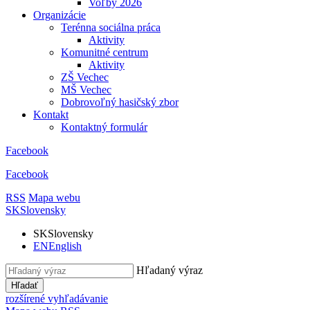
Voľby 2026
Organizácie
Terénna sociálna práca
Aktivity
Komunitné centrum
Aktivity
ZŠ Vechec
MŠ Vechec
Dobrovoľný hasičský zbor
Kontakt
Kontaktný formulár
Facebook
Facebook
RSS
Mapa webu
SK
Slovensky
SK
Slovensky
EN
English
Hľadaný výraz
Hľadať
rozšírené vyhľadávanie