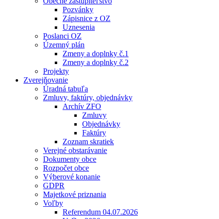
Obecné zastupiteľstvo
Pozvánky
Zápisnice z OZ
Uznesenia
Poslanci OZ
Územný plán
Zmeny a doplnky č.1
Zmeny a doplnky č.2
Projekty
Zverejňovanie
Úradná tabuľa
Zmluvy, faktúry, objednávky
Archív ZFO
Zmluvy
Objednávky
Faktúry
Zoznam skratiek
Verejné obstarávanie
Dokumenty obce
Rozpočet obce
Výberové konanie
GDPR
Majetkové priznania
Voľby
Referendum 04.07.2026