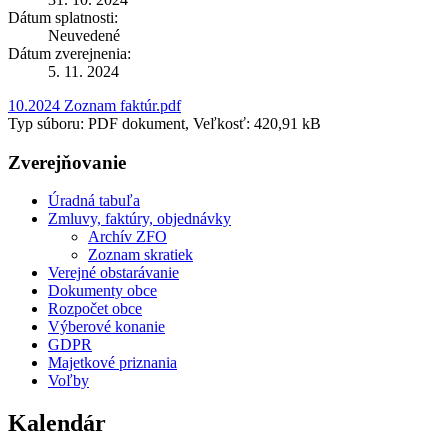
Dátum splatnosti:
Neuvedené
Dátum zverejnenia:
5. 11. 2024
10.2024 Zoznam faktúr.pdf
Typ súboru: PDF dokument, Veľkosť: 420,91 kB
Zverejňovanie
Úradná tabuľa
Zmluvy, faktúry, objednávky
Archív ZFO
Zoznam skratiek
Verejné obstarávanie
Dokumenty obce
Rozpočet obce
Výberové konanie
GDPR
Majetkové priznania
Voľby
Kalendár