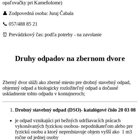
opaľovačky pri Kameňolome)
👤 Zodpovedná osoba: Juraj Čabala
📞 057/488 85 21
⏰ Prevádzkový čas: podľa potreby - na zavolanie
Druhy odpadov na zbernom dvore
Zberný dvor slúži ako zberné miesto pre drobný stavebný odpad,
objemný odpad a biologicky rozložiteľný odpad a dočasné
uskladnenie tohto odpadu v kontajneroch;
Drobný stavebný odpad (DSO)- katalógové číslo 20 03 08
je odpad vznikajúci pri bežných udržiavacích prácach
vykonávaných fyzickou osobou- nepodnikateľom alebo pre
fyzickú osobu a ktorý nepredstavuje objem vyšší ako 1 m3
ročne od jednej osoby