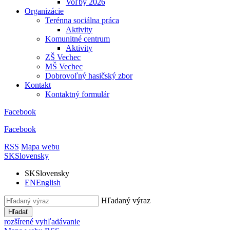
Voľby 2026
Organizácie
Terénna sociálna práca
Aktivity
Komunitné centrum
Aktivity
ZŠ Vechec
MŠ Vechec
Dobrovoľný hasičský zbor
Kontakt
Kontaktný formulár
Facebook
Facebook
RSS
Mapa webu
SK
Slovensky
SK
Slovensky
EN
English
Hľadaný výraz
Hľadať
rozšírené vyhľadávanie