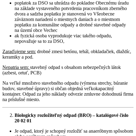
poplatok za DSO sa uhrádza do pokladne Obecnému úradu
na základe vystaveného potvrdenia pracovníkom zberného
dvora a sadzba poplatku je stanovená vo Všeobecne
záväznom nariadení o miestnych daniach a o miestnom
poplatku za komunálne odpady a drobné stavebné odpady
na území obce Vechec
ak fyzická osoba vyprodukuje viac takého odpadu,
nepovažuje sa to za DSO,
Zaraďujeme sem:
drobné zmesi betónu, tehál, obkladačiek, dlaždíc,
keramiky a pod.
Nepatria sem:
stavebný odpad s obsahom nebezpečných látok
(azbest, ortuť, PCB)
Na veľké množstvo stavebného odpadu (výmena strechy, búranie
budov, stavebné úpravy) si občan objedná veľkokapacitný
kontajner. Odpad za jeho náklady odvezie zmluvne dohodnutá firma
na príslušné miesto.
Biologicky rozložiteľný odpad (BRO) – katalógové číslo
20 02 01
Je odpad, ktorý je schopný rozložiť sa anaeróbnym spôsobom