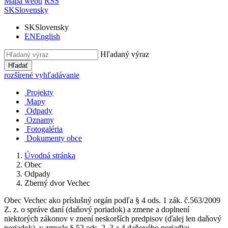
Mapa webu
RSS
SK
Slovensky
SK
Slovensky
EN
English
Hľadaný výraz
Hľadať
rozšírené vyhľadávanie
Projekty
Mapy
Odpady
Oznamy
Fotogaléria
Dokumenty obce
Úvodná stránka
Obec
Odpady
Zberný dvor Vechec
Obec Vechec ako príslušný orgán podľa § 4 ods. 1 zák. č.563/2009
Z. z. o správe daní (daňový poriadok) a zmene a doplnení
niektorých zákonov v znení neskorších predpisov (ďalej len daňový
poriadok), v zmysle § 52 ods. 2, 3 a 4 daňového poriadku