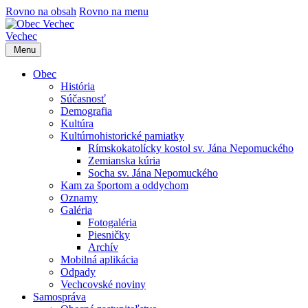
Rovno na obsah
Rovno na menu
Vechec
Menu
Obec
História
Súčasnosť
Demografia
Kultúra
Kultúrnohistorické pamiatky
Rímskokatolícky kostol sv. Jána Nepomuckého
Zemianska kúria
Socha sv. Jána Nepomuckého
Kam za športom a oddychom
Oznamy
Galéria
Fotogaléria
Piesničky
Archív
Mobilná aplikácia
Odpady
Vechcovské noviny
Samospráva