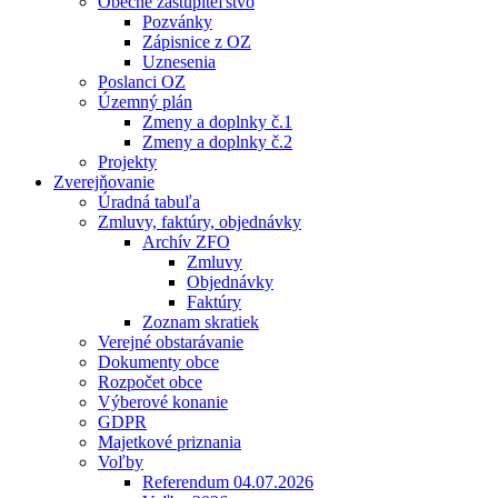
Obecné zastupiteľstvo
Pozvánky
Zápisnice z OZ
Uznesenia
Poslanci OZ
Územný plán
Zmeny a doplnky č.1
Zmeny a doplnky č.2
Projekty
Zverejňovanie
Úradná tabuľa
Zmluvy, faktúry, objednávky
Archív ZFO
Zmluvy
Objednávky
Faktúry
Zoznam skratiek
Verejné obstarávanie
Dokumenty obce
Rozpočet obce
Výberové konanie
GDPR
Majetkové priznania
Voľby
Referendum 04.07.2026