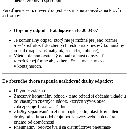
alebo aeróbnym spôsobom
Zaraďujeme sem:
drevený odpad zo strihania a orezávania krovín
a stromov
Objemný odpad – katalógové číslo 20 03 07
Je komunálny odpad, ktorý nie je možné pre jeho rozmer
a veľkosť uložiť do zberných nádob na zmesový komunálny
odpad ( napr. starý nábytok, sedačky, koberce),
Všetok demontovateľný odpad sa musí odovzdať
v rozloženej forme aby zaberal čo najmenej miesta
v kontajneroch.
Do zberného dvora nepatria nasledovné druhy odpadov:
Uhynuté zvieratá
Zmesový komunálny odpad - tento odpad si občania ukladajú
do vlastných zberných nádob, ktorých vývoz obec
zabezpečuje 1 krát za 14 dní
Zložky separovaného zberu: papier, sklo, plast, kov – tieto
druhy odpadu sa odoberajú podľa zvozového kalendára
priamo od domácnosti
Pneumatiky: odovzdávajú sa distribútorovi pneumatík