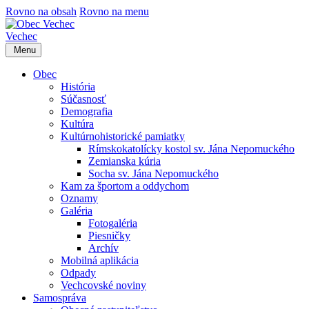
Rovno na obsah
Rovno na menu
Vechec
Menu
Obec
História
Súčasnosť
Demografia
Kultúra
Kultúrnohistorické pamiatky
Rímskokatolícky kostol sv. Jána Nepomuckého
Zemianska kúria
Socha sv. Jána Nepomuckého
Kam za športom a oddychom
Oznamy
Galéria
Fotogaléria
Piesničky
Archív
Mobilná aplikácia
Odpady
Vechcovské noviny
Samospráva