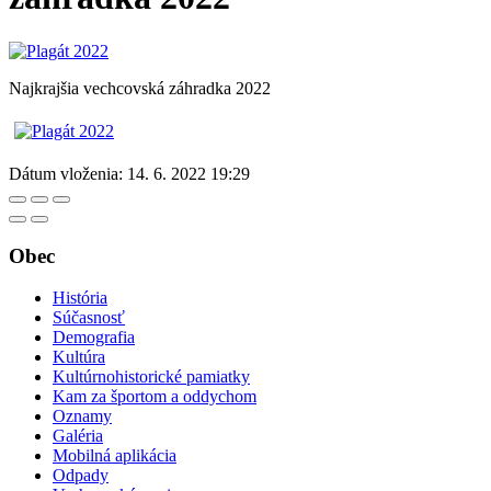
Najkrajšia vechcovská záhradka 2022
Dátum vloženia:
14. 6. 2022 19:29
Obec
História
Súčasnosť
Demografia
Kultúra
Kultúrnohistorické pamiatky
Kam za športom a oddychom
Oznamy
Galéria
Mobilná aplikácia
Odpady