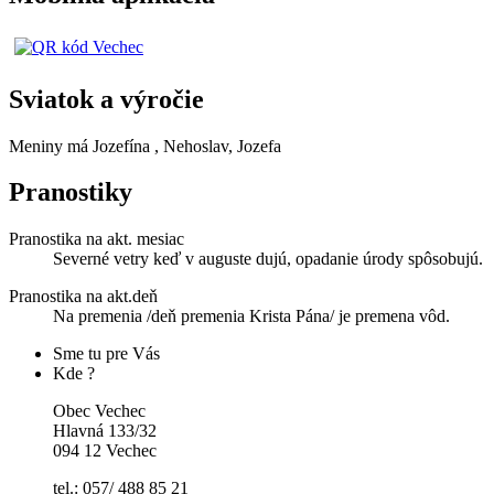
Sviatok a výročie
Meniny má
Jozefína
, Nehoslav, Jozefa
Pranostiky
Pranostika na akt. mesiac
Severné vetry keď v auguste dujú, opadanie úrody spôsobujú.
Pranostika na akt.deň
Na premenia /deň premenia Krista Pána/ je premena vôd.
Sme tu pre Vás
Kde ?
Obec Vechec
Hlavná 133/32
094 12 Vechec
tel.: 057/ 488 85 21