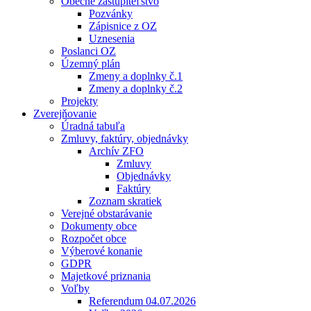
Obecné zastupiteľstvo
Pozvánky
Zápisnice z OZ
Uznesenia
Poslanci OZ
Územný plán
Zmeny a doplnky č.1
Zmeny a doplnky č.2
Projekty
Zverejňovanie
Úradná tabuľa
Zmluvy, faktúry, objednávky
Archív ZFO
Zmluvy
Objednávky
Faktúry
Zoznam skratiek
Verejné obstarávanie
Dokumenty obce
Rozpočet obce
Výberové konanie
GDPR
Majetkové priznania
Voľby
Referendum 04.07.2026