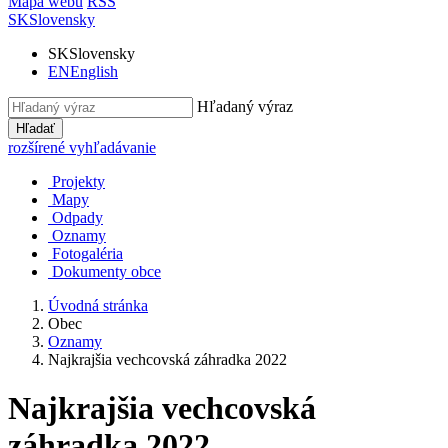
Mapa webu
RSS
SK
Slovensky
SK
Slovensky
EN
English
Hľadaný výraz
Hľadať
rozšírené vyhľadávanie
Projekty
Mapy
Odpady
Oznamy
Fotogaléria
Dokumenty obce
Úvodná stránka
Obec
Oznamy
Najkrajšia vechcovská záhradka 2022
Najkrajšia vechcovská
záhradka 2022