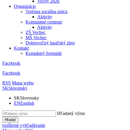
Voľby 2026
Organizácie
Terénna sociálna práca
Aktivity
Komunitné centrum
Aktivity
ZŠ Vechec
MŠ Vechec
Dobrovoľný hasičský zbor
Kontakt
Kontaktný formulár
Facebook
Facebook
RSS
Mapa webu
SK
Slovensky
SK
Slovensky
EN
English
Hľadaný výraz
Hľadať
rozšírené vyhľadávanie