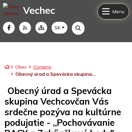
Rovno na obsah
Vechec
Menu
Slovensky
SK
Hľadať
Facebook
RSS
Mapa webu
Úvodná stránka
Obec
Oznamy
Obecný úrad a Spevácka skupina...
Obecný úrad a Spevácka
skupina Vechcovčan Vás
srdečne pozýva na kultúrne
podujatie - ,,Pochovávanie