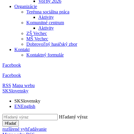
Voľby 2026
Organizácie
Terénna sociálna práca
Aktivity
Komunitné centrum
Aktivity
ZŠ Vechec
MŠ Vechec
Dobrovoľný hasičský zbor
Kontakt
Kontaktný formulár
Facebook
Facebook
RSS
Mapa webu
SK
Slovensky
SK
Slovensky
EN
English
Hľadaný výraz
Hľadať
rozšírené vyhľadávanie