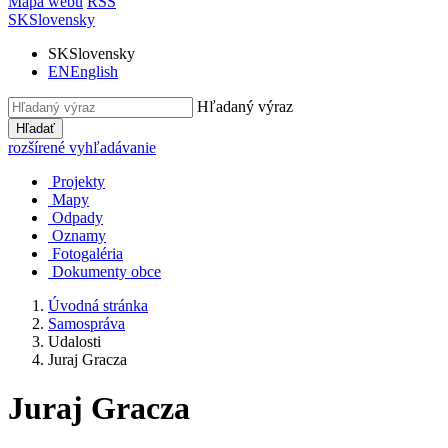
Mapa webu
RSS
SK
Slovensky
SK
Slovensky
EN
English
Hľadaný výraz
Hľadať
rozšírené vyhľadávanie
Projekty
Mapy
Odpady
Oznamy
Fotogaléria
Dokumenty obce
Úvodná stránka
Samospráva
Udalosti
Juraj Gracza
Juraj Gracza