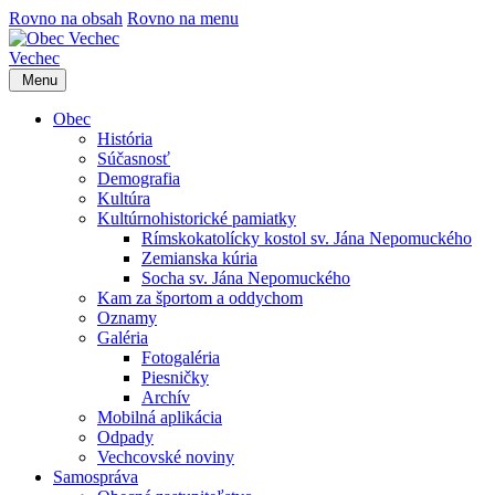
Rovno na obsah
Rovno na menu
Vechec
Menu
Obec
História
Súčasnosť
Demografia
Kultúra
Kultúrnohistorické pamiatky
Rímskokatolícky kostol sv. Jána Nepomuckého
Zemianska kúria
Socha sv. Jána Nepomuckého
Kam za športom a oddychom
Oznamy
Galéria
Fotogaléria
Piesničky
Archív
Mobilná aplikácia
Odpady
Vechcovské noviny
Samospráva