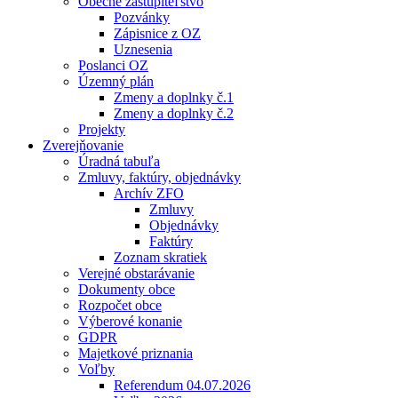
Obecné zastupiteľstvo
Pozvánky
Zápisnice z OZ
Uznesenia
Poslanci OZ
Územný plán
Zmeny a doplnky č.1
Zmeny a doplnky č.2
Projekty
Zverejňovanie
Úradná tabuľa
Zmluvy, faktúry, objednávky
Archív ZFO
Zmluvy
Objednávky
Faktúry
Zoznam skratiek
Verejné obstarávanie
Dokumenty obce
Rozpočet obce
Výberové konanie
GDPR
Majetkové priznania
Voľby
Referendum 04.07.2026